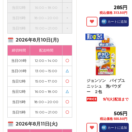
285円
当日12時
16:00～18:00
×
税込価格 313.50円
当日15時
18:00～20:00
×
カートに追加
当日15時
19:00～21:00
×
2026年8月10日(月)
締切時間
配送時間
当日09時
12:00～14:00
〇
当日09時
13:00～15:00
△
ジョンソン パイプユ
当日12時
15:00～17:00
〇
ニッシュ 泡パウダ
当日12時
16:00～18:00
△
ー ２包
9/1(火)配送まで
当日15時
18:00～20:00
〇
当日15時
19:00～21:00
〇
505円
税込価格 555.50円
2026年8月11日(火)
カートに追加