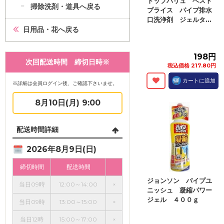
トップバリュ ベスト
掃除洗剤・道具へ戻る
プライス パイプ排水
口洗浄剤 ジェルタ...
日用品・花へ戻る
198円
次回配送時間 締切日時※
税込価格 217.80円
カートに追加
※詳細は会員ログイン後、ご確認下さいませ。
8月10日(月) 9:00
配送時間詳細
2026年8月9日(日)
締切時間
配送時間
ジョンソン パイプユ
当日09時
12:00～14:00
×
ニッシュ 凝縮パワー
ジェル ４００ｇ
当日09時
13:00～15:00
×
当日12時
15:00～17:00
×