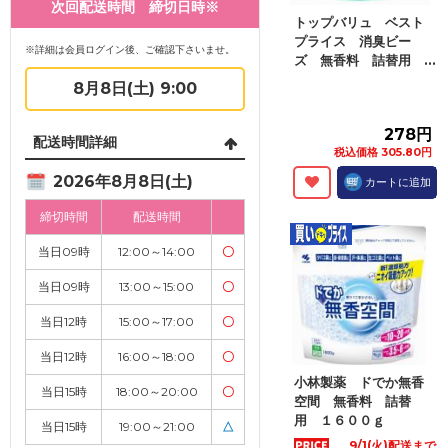
次回配送時間 締切日時※
トップバリュ ベスト
プライス 消臭ビー
※詳細は会員ログイン後、ご確認下さいませ。
ズ 無香料 詰替用 ...
8月8日(土) 9:00
278円
配送時間詳細
税込価格 305.80円
2026年8月8日(土)
カートに追加
締切時間
配送時間
当日09時
12:00～14:00
〇
当日09時
13:00～15:00
〇
当日12時
15:00～17:00
〇
当日12時
16:00～18:00
〇
小林製薬 ドでか無香
当日15時
18:00～20:00
〇
空間 無香料 詰替
用 １６００ｇ
当日15時
19:00～21:00
△
9/1(火)配送まで