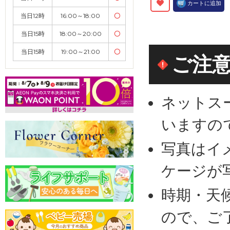
カートに追加
当日12時
16:00～18:00
〇
当日15時
18:00～20:00
〇
当日15時
19:00～21:00
〇
ご注
ネットス
いますの
写真はイ
ケージが
時期・天
ので、ご