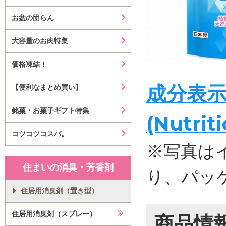
お盆の団らん
大容量のお肉特集
価格凍結！
成分表
【便利なまとめ買い】
銘菓・お菓子ギフト特集
(Nutrit
コツコツコスパ。
※写真は
住まいの消臭・芳香剤
り、パッ
住居用消臭剤（置き型）
住居用消臭剤（スプレー）
商品情