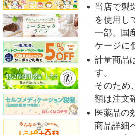
当店で製
を使用し
一部、国
ケージに
計量商品
す。
そのため
額は注文
医薬品の
商品詳細