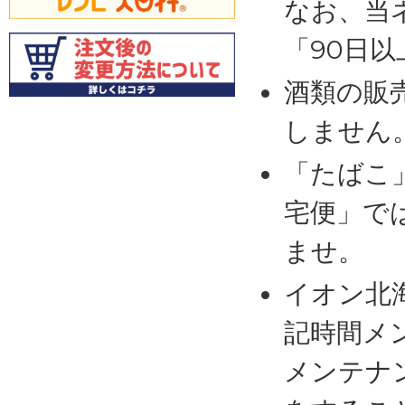
なお、当
「90日
酒類の販
しません
「たばこ
宅便」で
ませ。
イオン北
記時間メ
メンテナ