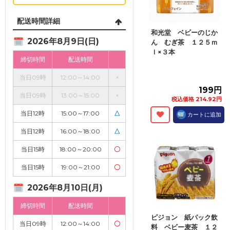
配送時間詳細
和光堂 ベビーのじか
2026年8月9日(日)
ん むぎ茶 １２５ｍ
ｌ×３本
締切時間
配送時間
当日09時
12:00～14:00
×
199円
当日09時
13:00～15:00
×
税込価格 214.92円
当日12時
15:00～17:00
△
カートに追加
当日12時
16:00～18:00
△
当日15時
18:00～20:00
〇
当日15時
19:00～21:00
〇
2026年8月10日(月)
締切時間
配送時間
ピジョン 紙パック飲
当日09時
12:00～14:00
〇
料 ベビー麦茶 １２