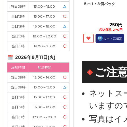
５ｍｌ×３個パック
当日09時
13:00～15:00
△
当日12時
15:00～17:00
〇
250円
当日12時
16:00～18:00
△
税込価格 270円
当日15時
18:00～20:00
〇
カートに追加
当日15時
19:00～21:00
〇
2026年8月11日(火)
締切時間
配送時間
ご注
当日09時
12:00～14:00
〇
当日09時
13:00～15:00
△
ネットス
当日12時
15:00～17:00
〇
いますの
当日12時
16:00～18:00
〇
写真はイ
当日15時
18:00～20:00
〇
当日15時
19:00～21:00
〇