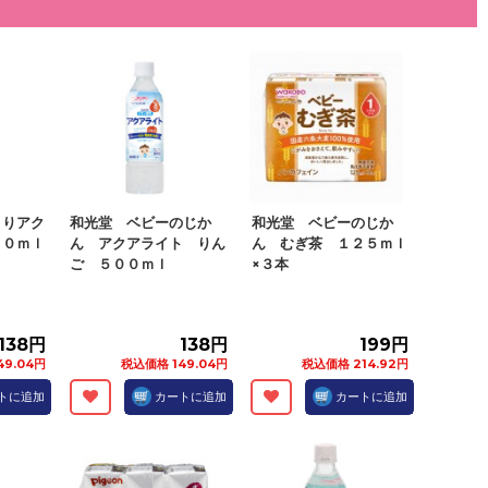
きりアク
和光堂 ベビーのじか
和光堂 ベビーのじか
００ｍｌ
ん アクアライト りん
ん むぎ茶 １２５ｍｌ
ご ５００ｍｌ
×３本
138円
138円
199円
49.04円
税込価格 149.04円
税込価格 214.92円
トに追加
カートに追加
カートに追加