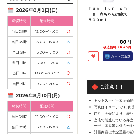
ｆｕｎ ｆｕｎ ｓｍｉ
2026年8月9日(日)
ｌｅ 赤ちゃんの純水
５００ｍｌ
締切時間
配送時間
当日09時
12:00～14:00
〇
80円
当日09時
13:00～15:00
△
税込価格 86.40円
当日12時
15:00～17:00
〇
カートに追加
当日12時
16:00～18:00
△
当日15時
18:00～20:00
〇
当日15時
19:00～21:00
〇
ご注意！！
2026年8月10日(月)
ネットスーパー表示価格
締切時間
配送時間
写真はイメージです｡商
時期・天候により、表記
当日09時
12:00～14:00
〇
当店で製造している弁当
一部、国産米以外の米を
当日09時
13:00～15:00
△
計量商品は表記重量の前