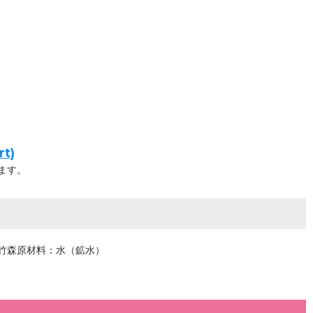
t)
ます。
竹森原材料：水（鉱水）