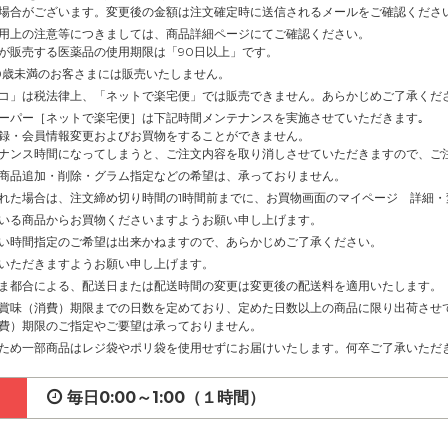
場合がございます。変更後の金額は注文確定時に送信されるメールをご確認くださ
用上の注意等につきましては、商品詳細ページにてご確認ください。
が販売する医薬品の使用期限は「90日以上」です。
0歳未満のお客さまには販売いたしません。
コ」は税法律上、「ネットで楽宅便」では販売できません。あらかじめご了承くだ
ーパー［ネットで楽宅便］は下記時間メンテナンスを実施させていただきます｡
録・会員情報変更およびお買物をすることができません。
ナンス時間になってしまうと、ご注文内容を取り消しさせていただきますので、ご
商品追加・削除・グラム指定などの希望は、承っておりません。
れた場合は、注文締め切り時間の1時間前までに、お買物画面のマイページ 詳細
いる商品からお買物くださいますようお願い申し上げます。
い時間指定のご希望は出来かねますので、あらかじめご了承ください。
いただきますようお願い申し上げます。
ま都合による、配送日または配送時間の変更は変更後の配送料を適用いたします。
賞味（消費）期限までの日数を定めており、定めた日数以上の商品に限り出荷させ
費）期限のご指定やご要望は承っておりません。
ため一部商品はレジ袋やポリ袋を使用せずにお届けいたします。何卒ご了承いただ
毎日0:00～1:00（１時間）