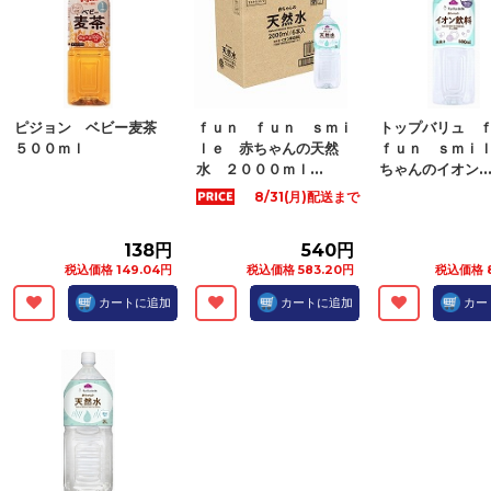
ピジョン ベビー麦茶
ｆｕｎ ｆｕｎ ｓｍｉ
トップバリュ 
５００ｍｌ
ｌｅ 赤ちゃんの天然
ｆｕｎ ｓｍｉ
水 ２０００ｍｌ...
ちゃんのイオン..
8/31(月)配送まで
138円
540円
税込価格 149.04円
税込価格 583.20円
税込価格 8
カートに追加
カートに追加
カー