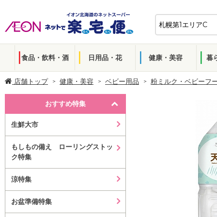
食品・飲料・酒
日用品・花
健康・美容
暮
店舗トップ
健康・美容
ベビー用品
粉ミルク・ベビーフ
おすすめ特集
生鮮大市
もしもの備え ローリングストッ
ク特集
涼特集
お盆準備特集