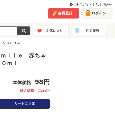
ご利用ガイド
お問合せ
会員登録
ログイン
お気に入り
注文履歴
 ２０００ｍｌ
ｓｍｉｌｅ 赤ちゃ
００ｍｌ
98
円
本体価格
税込価格
105
円
.84
カートに追加