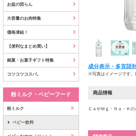
お盆の団らん
大容量のお肉特集
価格凍結！
【便利なまとめ買い】
銘菓・お菓子ギフト特集
成分表示・多言語対応等はこ
※写真はイメージです。
コツコツコスパ。
商品情報
粉ミルク・ベビーフード
粉ミルク
ＣａやＭｇ・Ｎａ・Ｋの
ベビー飲料