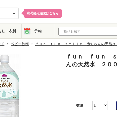
出荷拠点確認は
こちら
らし・衣料
予約
ード
ベビー飲料
ｆｕｎ ｆｕｎ ｓｍｉｌｅ 赤ちゃんの天然水
ｆｕｎ ｆｕｎ 
んの天然水 ２０
数量