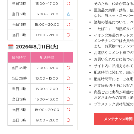
当日12時
15:00～17:00
〇
そのため、代金が異なる
医薬品の効果・効能、使
当日12時
16:00～18:00
△
なお、当ネットスーパー
酒類の販売について、2
当日15時
18:00～20:00
〇
「たばこ」「加熱式タバ
当日15時
19:00～21:00
〇
イオン北海道のネットス
メンテナンス中は会員登
また、お買物中にメンテ
2026年8月11日(火)
お電話やコメント欄での
締切時間
配送時間
お買い忘れなどに気づか
サイト内に品揃えされて
当日09時
12:00～14:00
〇
配送時間に関して、細か
当日09時
13:00～15:00
〇
配送時間帯には、ご在宅
注文締め切り後にお客さ
当日12時
15:00～17:00
〇
商品ごとに出荷が可能な
お客さまからの賞味（消
当日12時
16:00～18:00
〇
プラスチック資材削減の
当日15時
18:00～20:00
〇
メンテナンス時間
当日15時
19:00～21:00
〇