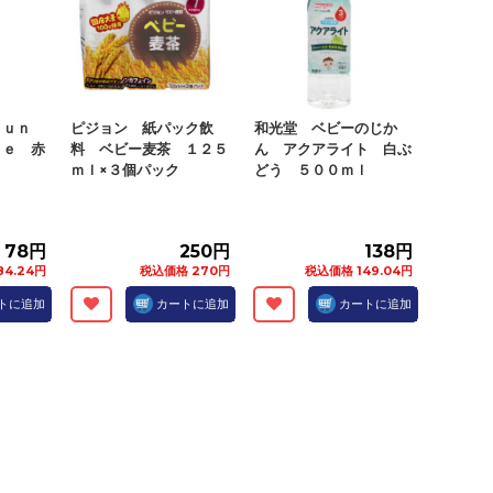
ｆｕｎ
ピジョン 紙パック飲
和光堂 ベビーのじか
ｌｅ 赤
料 ベビー麦茶 １２５
ん アクアライト 白ぶ
.
ｍｌ×３個パック
どう ５００ｍｌ
78円
250円
138円
4.24円
税込価格 270円
税込価格 149.04円
トに追加
カートに追加
カートに追加