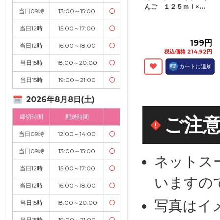
んご １２５ｍｌ×...
当日09時
13:00～15:00
〇
当日12時
15:00～17:00
〇
199円
当日12時
16:00～18:00
〇
税込価格 214.92円
当日15時
18:00～20:00
〇
カートに追加
当日15時
19:00～21:00
〇
2026年8月8日(土)
締切時間
配送時間
ご注
当日09時
12:00～14:00
〇
当日09時
13:00～15:00
〇
ネットス
当日12時
15:00～17:00
〇
いますの
当日12時
16:00～18:00
〇
写真はイ
当日15時
18:00～20:00
〇
当日15時
19:00～21:00
〇