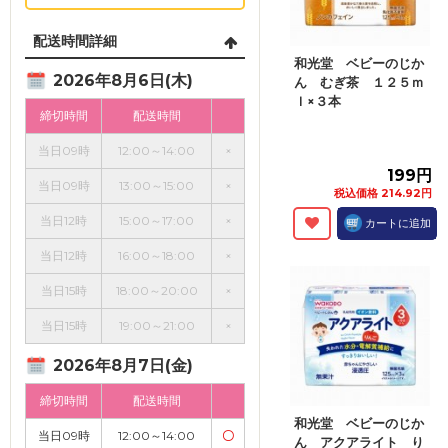
配送時間詳細
和光堂 ベビーのじか
2026年8月6日(木)
ん むぎ茶 １２５ｍ
ｌ×３本
締切時間
配送時間
当日09時
12:00～14:00
×
199円
当日09時
13:00～15:00
×
税込価格 214.92円
当日12時
15:00～17:00
×
カートに追加
当日12時
16:00～18:00
×
当日15時
18:00～20:00
×
当日15時
19:00～21:00
×
2026年8月7日(金)
締切時間
配送時間
和光堂 ベビーのじか
当日09時
12:00～14:00
〇
ん アクアライト り