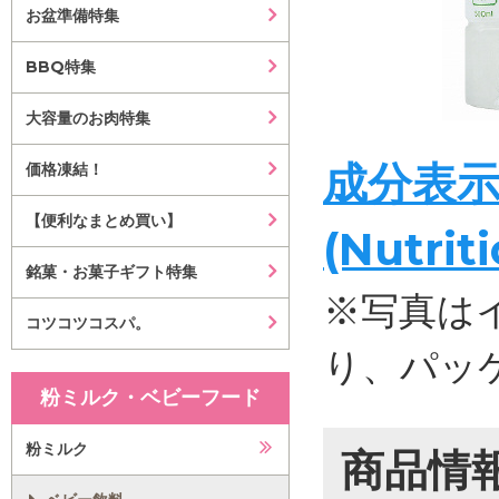
お盆準備特集
BBQ特集
大容量のお肉特集
成分表
価格凍結！
【便利なまとめ買い】
(Nutrit
銘菓・お菓子ギフト特集
※写真は
コツコツコスパ。
り、パッ
粉ミルク・ベビーフード
粉ミルク
商品情