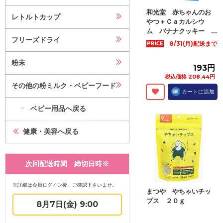
和光堂 赤ちゃんのお
レトルトカップ
やつ＋Ｃａカルシウ
ム バナナクッキー ...
フリーズドライ
8/31(月)配送まで
粉末
193円
税込価格 208.44円
その他の粉ミルク・ベビーフード
カートに追加
ベビー用品へ戻る
健康・美容へ戻る
次回配送時間 締切日時※
※詳細は会員ログイン後、ご確認下さいませ。
まつや やちゃいチッ
プス ２０ｇ
8月7日(金) 9:00