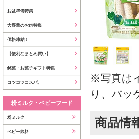
お盆準備特集
大容量のお肉特集
価格凍結！
【便利なまとめ買い】
銘菓・お菓子ギフト特集
※写真は
コツコツコスパ。
り、パッ
粉ミルク・ベビーフード
粉ミルク
商品情
ベビー飲料