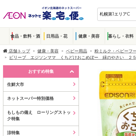
食品・飲料・酒
日用品・花
健康・美容
暮らし・衣料
店舗トップ
健康・美容
ベビー用品
粉ミルク・ベビーフ
ビリーブ エジソンママ くちどけおこめぼー 緑のやさい ２
おすすめ特集
生鮮大市
ネットスーパー特別価格
もしもの備え ローリングストッ
ク特集
涼特集