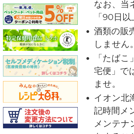
なお、当
「90日
酒類の販
しません
「たばこ
宅便」で
ませ。
イオン北
記時間メ
メンテナ