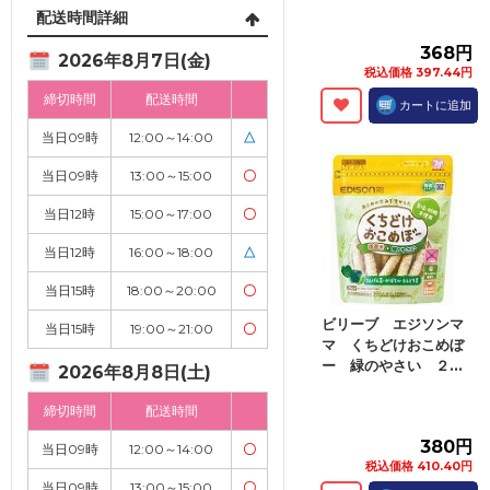
配送時間詳細
368円
2026年8月7日(金)
税込価格 397.44円
締切時間
配送時間
カートに追加
当日09時
12:00～14:00
△
当日09時
13:00～15:00
〇
当日12時
15:00～17:00
〇
当日12時
16:00～18:00
△
当日15時
18:00～20:00
〇
ビリーブ エジソンマ
当日15時
19:00～21:00
〇
マ くちどけおこめぼ
ー 緑のやさい ２...
2026年8月8日(土)
締切時間
配送時間
380円
当日09時
12:00～14:00
〇
税込価格 410.40円
当日09時
13:00～15:00
〇