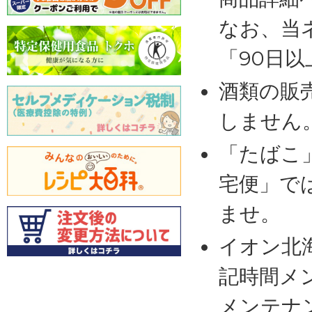
なお、当
「90日
酒類の販
しません
「たばこ
宅便」で
ませ。
イオン北
記時間メ
メンテナ