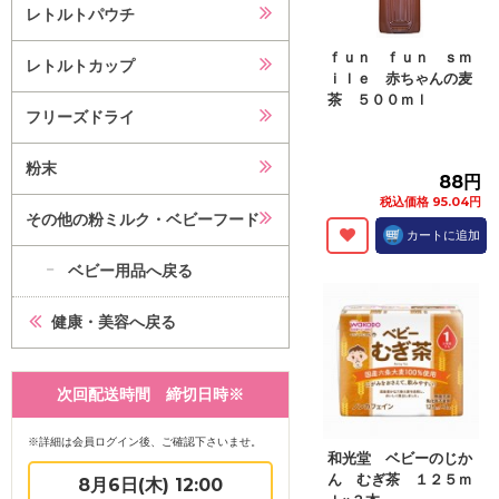
レトルトパウチ
ｆｕｎ ｆｕｎ ｓｍ
レトルトカップ
ｉｌｅ 赤ちゃんの麦
茶 ５００ｍｌ
フリーズドライ
粉末
88円
税込価格 95.04円
その他の粉ミルク・ベビーフード
カートに追加
ベビー用品へ戻る
健康・美容へ戻る
次回配送時間 締切日時※
※詳細は会員ログイン後、ご確認下さいませ。
和光堂 ベビーのじか
ん むぎ茶 １２５ｍ
8月6日(木) 12:00