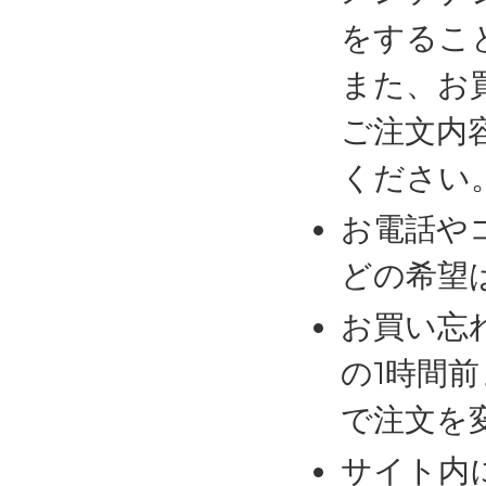
をするこ
また、お
ご注文内
ください
お電話や
どの希望
お買い忘
の1時間
で注文を
サイト内