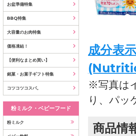
お盆準備特集
BBQ特集
大容量のお肉特集
成分表
価格凍結！
【便利なまとめ買い】
(Nutrit
銘菓・お菓子ギフト特集
※写真は
コツコツコスパ。
り、パッ
粉ミルク・ベビーフード
粉ミルク
商品情