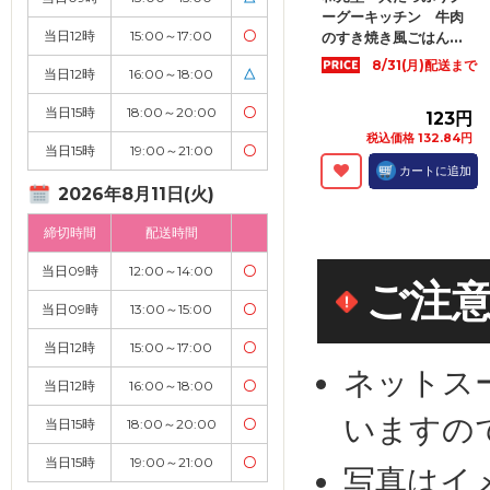
ーグーキッチン 牛肉
当日12時
15:00～17:00
〇
のすき焼き風ごはん...
8/31(月)配送まで
当日12時
16:00～18:00
△
当日15時
18:00～20:00
〇
123円
税込価格 132.84円
当日15時
19:00～21:00
〇
カートに追加
2026年8月11日(火)
締切時間
配送時間
当日09時
12:00～14:00
〇
ご注
当日09時
13:00～15:00
〇
当日12時
15:00～17:00
〇
ネットス
当日12時
16:00～18:00
〇
いますの
当日15時
18:00～20:00
〇
当日15時
19:00～21:00
〇
写真はイ