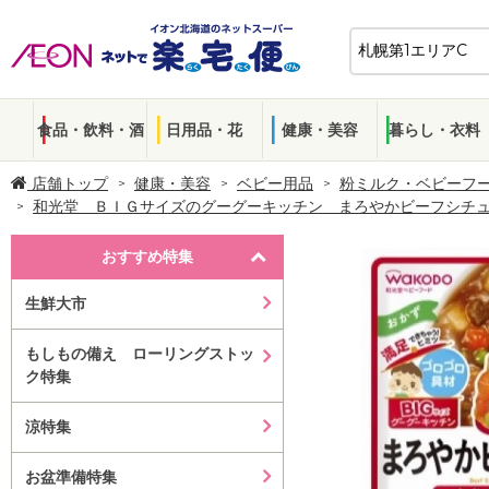
食品・飲料・酒
日用品・花
健康・美容
暮らし・衣料
店舗トップ
健康・美容
ベビー用品
粉ミルク・ベビーフ
和光堂 ＢＩＧサイズのグーグーキッチン まろやかビーフシチ
おすすめ特集
生鮮大市
もしもの備え ローリングストッ
ク特集
涼特集
お盆準備特集