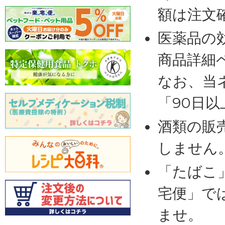
額は注文
医薬品の
商品詳細
なお、当
「90日
酒類の販
しません
「たばこ
宅便」で
ませ。