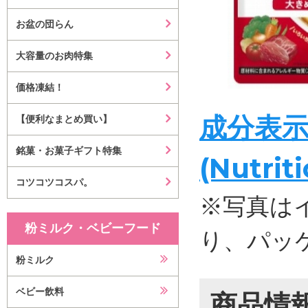
お盆の団らん
大容量のお肉特集
価格凍結！
成分表
【便利なまとめ買い】
銘菓・お菓子ギフト特集
(Nutrit
コツコツコスパ。
※写真は
粉ミルク・ベビーフード
り、パッ
粉ミルク
ベビー飲料
商品情