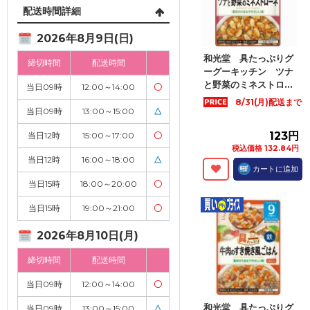
配送時間詳細
2026年8月9日(日)
和光堂 具たっぷりグ
締切時間
配送時間
ーグーキッチン ツナ
と野菜のミネストロ...
当日09時
12:00～14:00
〇
8/31(月)配送まで
当日09時
13:00～15:00
△
123円
当日12時
15:00～17:00
〇
税込価格 132.84円
当日12時
16:00～18:00
△
カートに追加
当日15時
18:00～20:00
〇
当日15時
19:00～21:00
〇
2026年8月10日(月)
締切時間
配送時間
当日09時
12:00～14:00
〇
和光堂 具たっぷりグ
当日09時
13:00～15:00
△