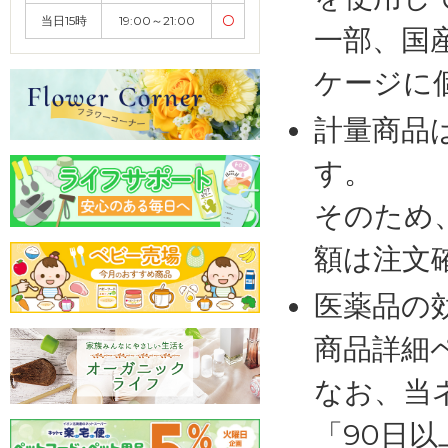
当日15時
19:00～21:00
〇
一部、国
ケージに
計量商品
す。
そのため
額は注文
医薬品の
商品詳細
なお、当
「90日