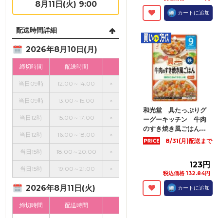
8月11日(火) 9:00
カートに追加
配送時間詳細
2026年8月10日(月)
締切時間
配送時間
当日09時
12:00～14:00
×
当日09時
13:00～15:00
×
和光堂 具たっぷりグ
当日12時
15:00～17:00
×
ーグーキッチン 牛肉
のすき焼き風ごはん...
当日12時
16:00～18:00
×
8/31(月)配送まで
当日15時
18:00～20:00
×
123円
当日15時
19:00～21:00
×
税込価格 132.84円
2026年8月11日(火)
カートに追加
締切時間
配送時間