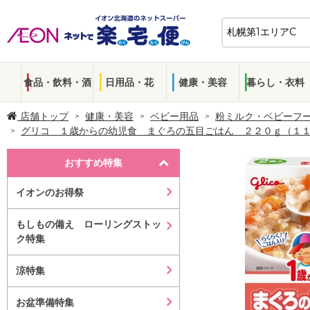
食品・飲料・酒
日用品・花
健康・美容
暮らし・衣料
店舗トップ
健康・美容
ベビー用品
粉ミルク・ベビーフ
グリコ １歳からの幼児食 まぐろの五目ごはん ２２０ｇ（１１
おすすめ特集
イオンのお得祭
もしもの備え ローリングストッ
ク特集
涼特集
お盆準備特集