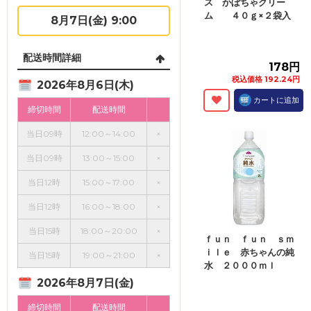
ス かぼちゃクリー
ム ４０ｇ×２袋入
8月7日(金) 9:00
配送時間詳細
178円
税込価格 192.24円
2026年8月6日(木)
カートに追加
締切時間
配送時間
当日09時
12:00～14:00
×
当日09時
13:00～15:00
×
当日12時
15:00～17:00
×
当日12時
16:00～18:00
×
当日15時
18:00～20:00
×
ｆｕｎ ｆｕｎ ｓｍ
ｉｌｅ 赤ちゃんの純
当日15時
19:00～21:00
×
水 ２０００ｍｌ
2026年8月7日(金)
締切時間
配送時間