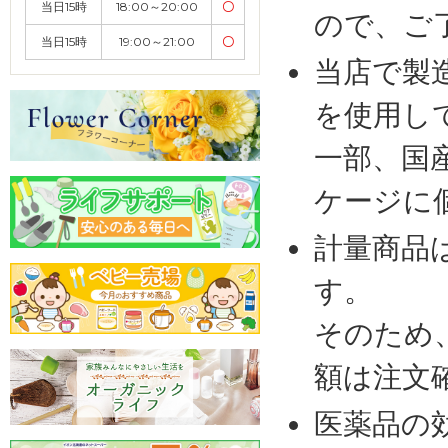
当日15時
18:00～20:00
〇
ので、ご
当日15時
19:00～21:00
〇
当店で製
を使用し
一部、国
ケージに
計量商品
す。
そのため
額は注文
医薬品の