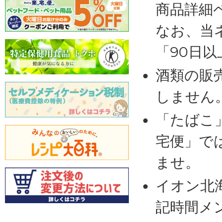
商品詳細
なお、当
「90日
酒類の販
しません
「たばこ
宅便」で
ませ。
イオン北
記時間メ