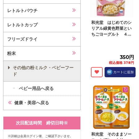
レトルトパウチ
和光堂 はじめてのシ
レトルトカップ
リアル緑黄色野菜とい
ちごヨーグルト ４...
フリーズドライ
粉末
350円
税込価格 378円
その他の粉ミルク・ベビーフー
カートに追加
ド
ベビー用品へ戻る
健康・美容へ戻る
次回配送時間 締切日時※
和光堂 そのままソー
※詳細は会員ログイン後、ご確認下さいませ。