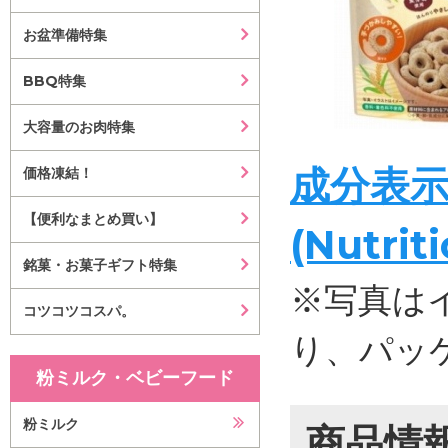
お盆準備特集
BBQ特集
大容量のお肉特集
成分表
価格凍結！
【便利なまとめ買い】
(Nutrit
銘菓・お菓子ギフト特集
※写真は
コツコツコスパ。
り、パッ
粉ミルク・ベビーフード
粉ミルク
商品情