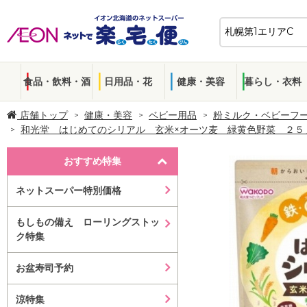
食品・飲料・酒
日用品・花
健康・美容
暮らし・衣料
店舗トップ
健康・美容
ベビー用品
粉ミルク・ベビーフ
和光堂 はじめてのシリアル 玄米×オーツ麦 緑黄色野菜 ２５
おすすめ特集
ネットスーパー特別価格
もしもの備え ローリングストッ
ク特集
お盆寿司予約
涼特集