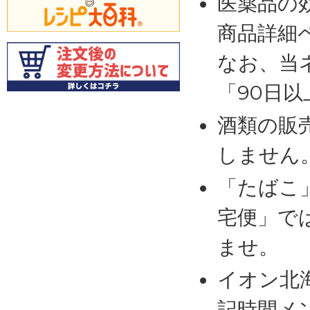
医薬品の
商品詳細
なお、当
「90日
酒類の販
しません
「たばこ
宅便」で
ませ。
イオン北
記時間メ