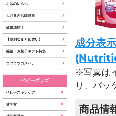
お盆の団らん
大容量のお肉特集
価格凍結！
成分表
【便利なまとめ買い】
銘菓・お菓子ギフト特集
(Nutrit
コツコツコスパ。
※写真は
ベビーグッズ
り、パッ
ベビースキンケア
哺乳首
商品情