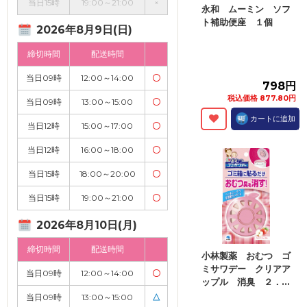
当日15時
19:00～21:00
×
永和 ムーミン ソフ
ト補助便座 １個
2026年8月9日(日)
締切時間
配送時間
当日09時
12:00～14:00
〇
798円
税込価格 877.80円
当日09時
13:00～15:00
〇
カートに追加
当日12時
15:00～17:00
〇
当日12時
16:00～18:00
〇
当日15時
18:00～20:00
〇
当日15時
19:00～21:00
〇
2026年8月10日(月)
締切時間
配送時間
小林製薬 おむつ ゴ
ミサワデー クリアア
当日09時
12:00～14:00
〇
ップル 消臭 ２．...
当日09時
13:00～15:00
△