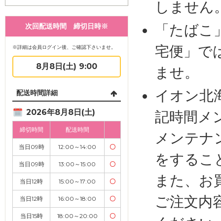
しません
「たばこ
次回配送時間 締切日時※
宅便」で
※詳細は会員ログイン後、ご確認下さいませ。
8月8日(土) 9:00
ませ。
イオン北
配送時間詳細
2026年8月8日(土)
記時間メ
締切時間
配送時間
メンテナ
当日09時
12:00～14:00
〇
をするこ
当日09時
13:00～15:00
〇
また、お
当日12時
15:00～17:00
〇
ご注文内
当日12時
16:00～18:00
〇
当日15時
18:00～20:00
〇