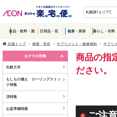
食品・飲料・酒
日用品・花
健康・美容
暮らし・衣料
店舗トップ
健康・美容
サプリメント・健康補助
サプリ
商品の指
おすすめ特集
生鮮大市
ださい。
もしもの備え ローリングストッ
ク特集
涼特集
お盆準備特集
ご注