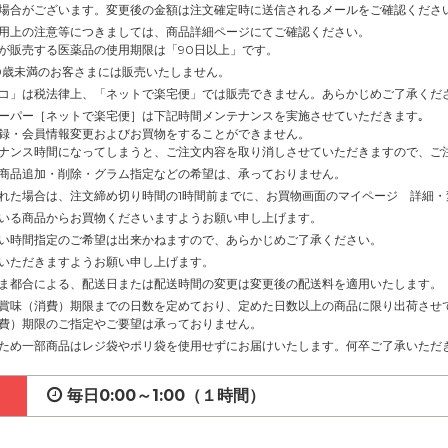
場合がございます。変更後の金額は注文確定時に送信されるメールをご確認くださ
用上の注意等につきましては、商品詳細ページにてご確認ください。
が販売する医薬品の使用期限は「90日以上」です。
0歳未満のお客さまには販売いたしません。
コ」は税法律上、「ネットで楽宅便」では販売できません。あらかじめご了承くだ
ーパー［ネットで楽宅便］は下記時間メンテナンスを実施させていただきます｡
録・会員情報変更およびお買物をすることができません。
ナンス時間になってしまうと、ご注文内容を取り消しさせていただきますので、ご
商品追加・削除・グラム指定などの希望は、承っておりません。
れた場合は、注文締め切り時間の1時間前までに、お買物画面のマイページ 詳細
いる商品からお買物くださいますようお願い申し上げます。
い時間指定のご希望は出来かねますので、あらかじめご了承ください。
いただきますようお願い申し上げます。
ま都合による、配送日または配送時間の変更は変更後の配送料を適用いたします。
賞味（消費）期限までの日数を定めており、定めた日数以上の商品に限り出荷させ
費）期限のご指定やご要望は承っておりません。
ため一部商品はレジ袋やポリ袋を使用せずにお届けいたします。何卒ご了承いただ
毎日0:00～1:00（１時間）