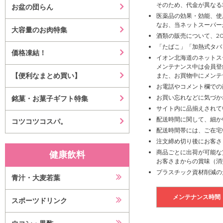
そのため、代金が異なる
お盆の団らん
医薬品の効果・効能、使
なお、当ネットスーパー
大容量のお肉特集
酒類の販売について、2
「たばこ」「加熱式タバ
価格凍結！
イオン北海道のネットス
メンテナンス中は会員登
【便利なまとめ買い】
また、お買物中にメンテ
お電話やコメント欄での
お買い忘れなどに気づか
銘菓・お菓子ギフト特集
サイト内に品揃えされて
配送時間に関して、細か
コツコツコスパ。
配送時間帯には、ご在宅
注文締め切り後にお客さ
商品ごとに出荷が可能な
健康飲料
お客さまからの賞味（消
プラスチック資材削減の
青汁・大麦若葉
メンテナンス時間
スポーツドリンク