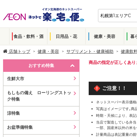
食品・飲料・酒
日用品・花
健康・美容
暮
店舗トップ
健康・美容
サプリメント・健康補助
健康飲
商品の指定が正しくあり
おすすめ特集
生鮮大市
ご注意！！
もしもの備え ローリングストッ
ク特集
ネットスーパー表示価格
写真はイメージです｡商
涼特集
時期・天候により、表記
当店で製造している弁当
お盆準備特集
一部、国産米以外の米を
計量商品は表記重量の前