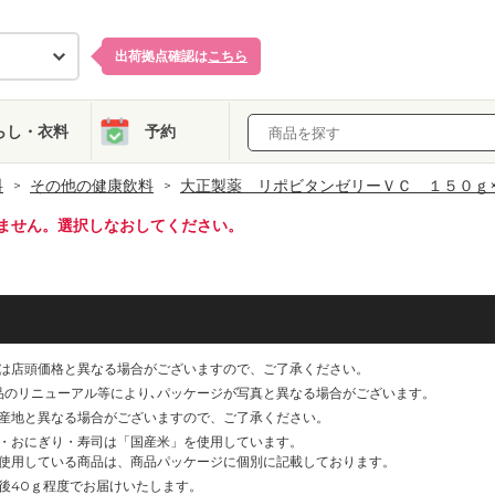
出荷拠点確認は
こちら
らし・衣料
予約
料
その他の健康飲料
大正製薬 リポビタンゼリーＶＣ １５０ｇ
ません。選択しなおしてください。
は店頭価格と異なる場合がございますので、ご了承ください。
品のリニューアル等により､パッケージが写真と異なる場合がございます。
産地と異なる場合がございますので、ご了承ください。
・おにぎり・寿司は「国産米」を使用しています。
使用している商品は、商品パッケージに個別に記載しております。
後40ｇ程度でお届けいたします。