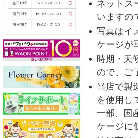
ネットス
当日12時
16:00～18:00
〇
いますの
当日15時
18:00～20:00
〇
当日15時
19:00～21:00
〇
写真はイ
ケージが
時期・天
ので、ご
当店で製
を使用し
一部、国
ケージに