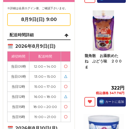
※詳細は会員ログイン後、ご確認下さいませ。
8月9日(日) 9:00
配送時間詳細
2026年8月9日(日)
龍角散 お薬飲めた
締切時間
配送時間
ね ぶどう味 ２００
当日09時
12:00～14:00
〇
ｇ
当日09時
13:00～15:00
△
当日12時
15:00～17:00
〇
322円
税込価格 347.76円
当日12時
16:00～18:00
△
カートに追加
当日15時
18:00～20:00
〇
当日15時
19:00～21:00
〇
2026年8月10日(月)