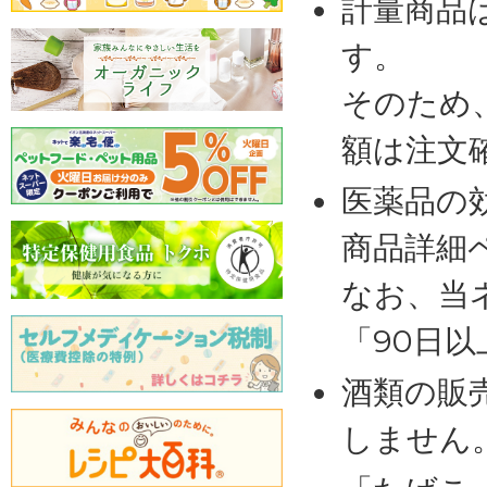
計量商品
す。
そのため
額は注文
医薬品の
商品詳細
なお、当
「90日
酒類の販
しません