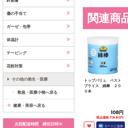
絆創膏
傷の手当て
関連商
ガーゼ・包帯
体温計
テーピング
花粉対策
その他の衛生・医療
トップバリュ ベスト
プライス 綿棒 ２０
０本
救急・医療小物へ戻る
健康・美容へ戻る
108円
税込価格 118.80円
次回配送時間 締切日時※
カートに追加