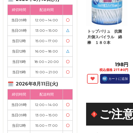
締切時間
配送時間
当日09時
12:00～14:00
〇
当日09時
13:00～15:00
△
トップバリュ 抗菌
片側スパイラル 綿
当日12時
15:00～17:00
〇
棒 １８０本
当日12時
16:00～18:00
△
当日15時
18:00～20:00
〇
198円
税込価格 217.80円
当日15時
19:00～21:00
〇
カートに追加
2026年8月11日(火)
締切時間
配送時間
当日09時
12:00～14:00
〇
ご注
当日09時
13:00～15:00
〇
当日12時
15:00～17:00
〇