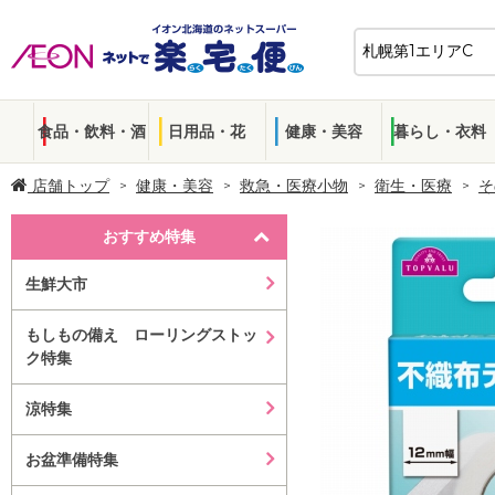
食品・飲料・酒
日用品・花
健康・美容
暮らし・衣料
店舗トップ
健康・美容
救急・医療小物
衛生・医療
そ
おすすめ特集
生鮮大市
もしもの備え ローリングストッ
ク特集
涼特集
お盆準備特集