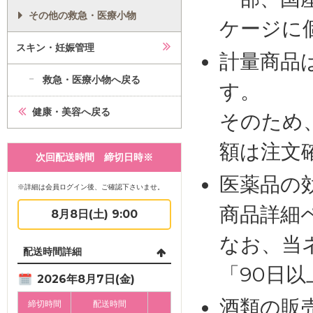
その他の救急・医療小物
ケージに
スキン・妊娠管理
計量商品
救急・医療小物へ戻る
す。
健康・美容へ戻る
そのため
額は注文
次回配送時間 締切日時※
医薬品の
※詳細は会員ログイン後、ご確認下さいませ。
商品詳細
8月8日(土) 9:00
なお、当
配送時間詳細
「90日
2026年8月7日(金)
酒類の販
締切時間
配送時間