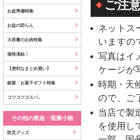
ご注
お盆準備特集
お盆の団らん
ネットス
いますの
大容量のお肉特集
写真はイ
価格凍結！
ケージが
【便利なまとめ買い】
時期・天
銘菓・お菓子ギフト特集
ので、ご
コツコツコスパ。
当店で製
その他の救急・医療小物
を使用し
防災グッズ
一部、国