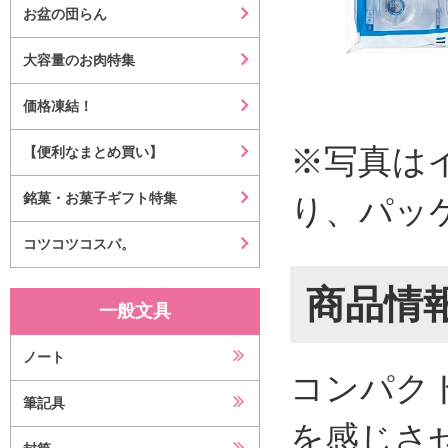
お盆の団らん
大容量のお肉特集
価格凍結！
※写真は
【便利なまとめ買い】
銘菓・お菓子ギフト特集
り、パッ
コツコツコスパ。
商品情
一般文具
ノート
コンパク
筆記具
を感じさ