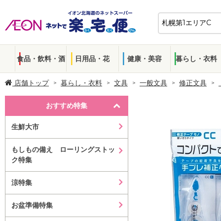
食品・飲料・酒
日用品・花
健康・美容
暮らし・衣料
店舗トップ
暮らし・衣料
文具
一般文具
修正文具
おすすめ特集
生鮮大市
もしもの備え ローリングストッ
ク特集
涼特集
お盆準備特集