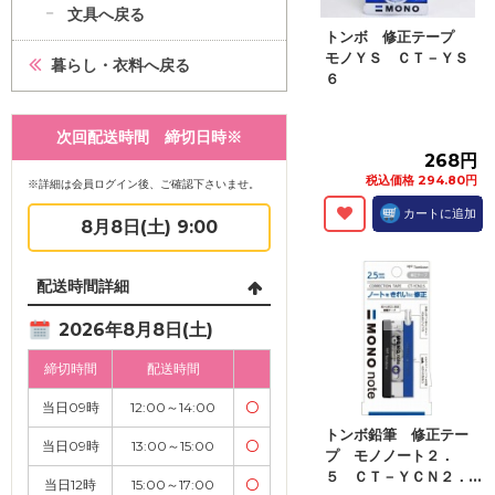
文具へ戻る
トンボ 修正テープ
モノＹＳ ＣＴ－ＹＳ
暮らし・衣料へ戻る
６
次回配送時間 締切日時※
268円
税込価格 294.80円
※詳細は会員ログイン後、ご確認下さいませ。
カートに追加
8月8日(土) 9:00
配送時間詳細
2026年8月8日(土)
締切時間
配送時間
当日09時
12:00～14:00
〇
トンボ鉛筆 修正テー
当日09時
13:00～15:00
〇
プ モノノート２．
５ ＣＴ－ＹＣＮ２．...
当日12時
15:00～17:00
〇