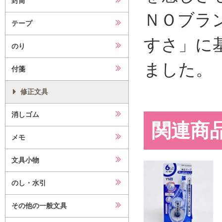
封筒
ＮＯブラ
テープ
すさ」に
のり
ました。
付箋
修正文具
消しゴム
関連商
メモ
文具小物
のし・水引
その他の一般文具