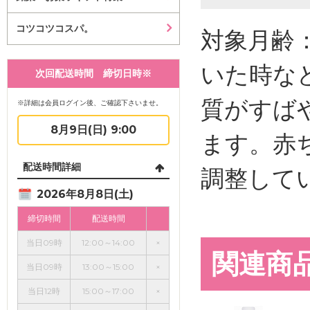
コツコツコスパ。
対象月齢
いた時な
次回配送時間 締切日時※
質がすば
※詳細は会員ログイン後、ご確認下さいませ。
8月9日(日) 9:00
ます。赤
配送時間詳細
調整して
2026年8月8日(土)
締切時間
配送時間
当日09時
12:00～14:00
×
関連商
当日09時
13:00～15:00
×
当日12時
15:00～17:00
×