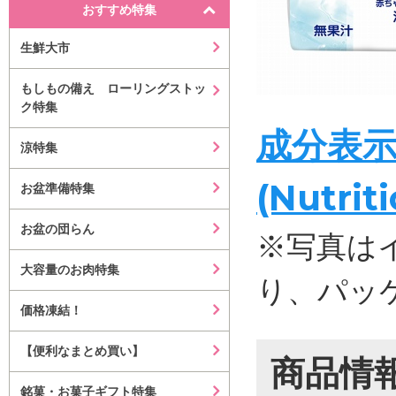
おすすめ特集
生鮮大市
もしもの備え ローリングストッ
ク特集
成分表
涼特集
(Nutrit
お盆準備特集
お盆の団らん
※写真は
大容量のお肉特集
り、パッ
価格凍結！
【便利なまとめ買い】
商品情
銘菓・お菓子ギフト特集