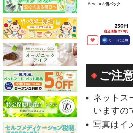
５ｍｌ×３個パック
250円
税込価格 270円
カートに追加
ご注
ネットス
いますの
写真はイ