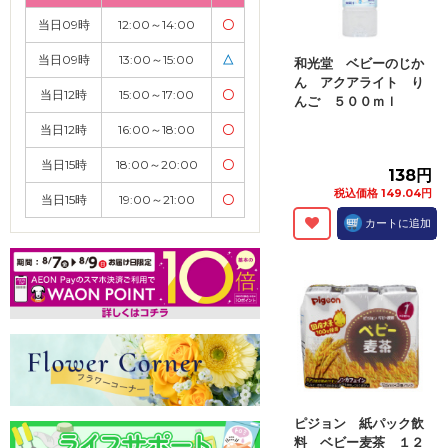
当日09時
12:00～14:00
〇
当日09時
13:00～15:00
△
和光堂 ベビーのじか
ん アクアライト り
当日12時
15:00～17:00
〇
んご ５００ｍｌ
当日12時
16:00～18:00
〇
当日15時
18:00～20:00
〇
138円
税込価格 149.04円
当日15時
19:00～21:00
〇
カートに追加
ピジョン 紙パック飲
料 ベビー麦茶 １２