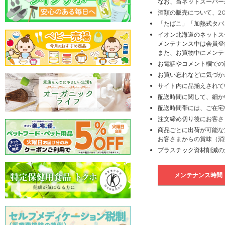
なお、当ネットスーパー
酒類の販売について、2
「たばこ」「加熱式タバ
イオン北海道のネットス
メンテナンス中は会員登
また、お買物中にメンテ
お電話やコメント欄での
お買い忘れなどに気づか
サイト内に品揃えされて
配送時間に関して、細か
配送時間帯には、ご在宅
注文締め切り後にお客さ
商品ごとに出荷が可能な
お客さまからの賞味（消
プラスチック資材削減の
メンテナンス時間