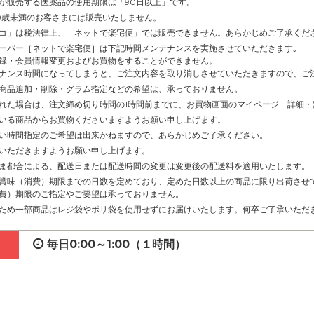
が販売する医薬品の使用期限は「90日以上」です。
0歳未満のお客さまには販売いたしません。
コ」は税法律上、「ネットで楽宅便」では販売できません。あらかじめご了承くだ
ーパー［ネットで楽宅便］は下記時間メンテナンスを実施させていただきます｡
録・会員情報変更およびお買物をすることができません。
ナンス時間になってしまうと、ご注文内容を取り消しさせていただきますので、ご
商品追加・削除・グラム指定などの希望は、承っておりません。
れた場合は、注文締め切り時間の1時間前までに、お買物画面のマイページ 詳細
いる商品からお買物くださいますようお願い申し上げます。
い時間指定のご希望は出来かねますので、あらかじめご了承ください。
いただきますようお願い申し上げます。
ま都合による、配送日または配送時間の変更は変更後の配送料を適用いたします。
賞味（消費）期限までの日数を定めており、定めた日数以上の商品に限り出荷させ
費）期限のご指定やご要望は承っておりません。
ため一部商品はレジ袋やポリ袋を使用せずにお届けいたします。何卒ご了承いただ
毎日0:00～1:00（１時間）