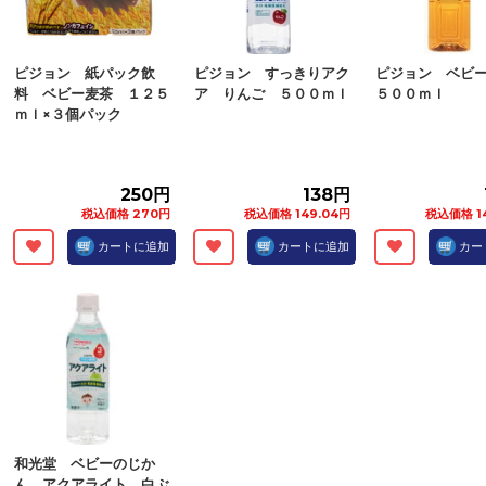
ピジョン 紙パック飲
ピジョン すっきりアク
ピジョン ベビ
料 ベビー麦茶 １２５
ア りんご ５００ｍｌ
５００ｍｌ
ｍｌ×３個パック
250円
138円
税込価格 270円
税込価格 149.04円
税込価格 1
カートに追加
カートに追加
カー
和光堂 ベビーのじか
ん アクアライト 白ぶ