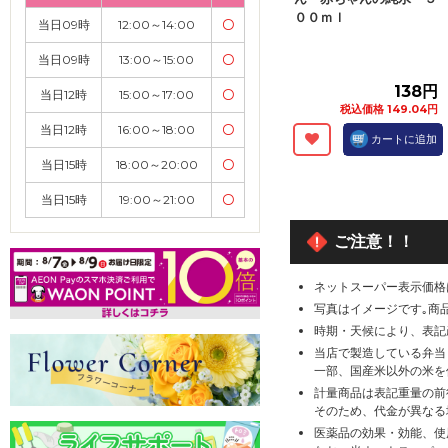
００ｍｌ
当日09時
12:00～14:00
〇
当日09時
13:00～15:00
〇
138円
当日12時
15:00～17:00
〇
税込価格 149.04円
当日12時
16:00～18:00
〇
カートに追加
当日15時
18:00～20:00
〇
当日15時
19:00～21:00
〇
ご注意！！
ネットスーパー表示価格
写真はイメージです｡商
時期・天候により、表記
当店で製造している弁当
一部、国産米以外の米を
計量商品は表記重量の前
そのため、代金が異なる
医薬品の効果・効能、使