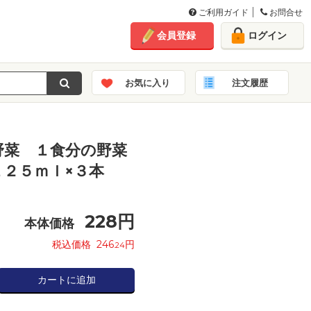
ご利用ガイド
お問合せ
会員登録
ログイン
お気に入り
注文履歴
野菜 １食分の野菜
２５ｍｌ×３本
228
円
本体価格
税込価格
246
円
.24
カートに追加