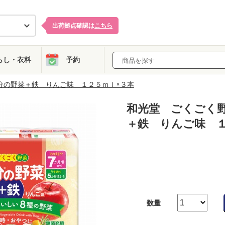
出荷拠点確認は
こちら
らし・衣料
予約
分の野菜＋鉄 りんご味 １２５ｍｌ×３本
和光堂 ごくごく
＋鉄 りんご味 １
数量