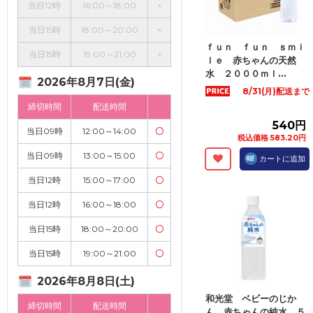
当日12時
16:00～18:00
×
当日15時
18:00～20:00
×
ｆｕｎ ｆｕｎ ｓｍｉ
当日15時
19:00～21:00
×
ｌｅ 赤ちゃんの天然
水 ２０００ｍｌ...
2026年8月7日(金)
8/31(月)配送まで
締切時間
配送時間
540円
当日09時
12:00～14:00
〇
税込価格 583.20円
当日09時
13:00～15:00
〇
カートに追加
当日12時
15:00～17:00
〇
当日12時
16:00～18:00
〇
当日15時
18:00～20:00
〇
当日15時
19:00～21:00
〇
2026年8月8日(土)
和光堂 ベビーのじか
締切時間
配送時間
ん 赤ちゃんの純水 ５