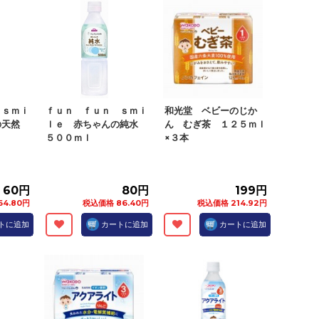
 ｓｍｉ
ｆｕｎ ｆｕｎ ｓｍｉ
和光堂 ベビーのじか
の天然
ｌｅ 赤ちゃんの純水
ん むぎ茶 １２５ｍｌ
５００ｍｌ
×３本
60円
80円
199円
4.80円
税込価格 86.40円
税込価格 214.92円
トに追加
カートに追加
カートに追加