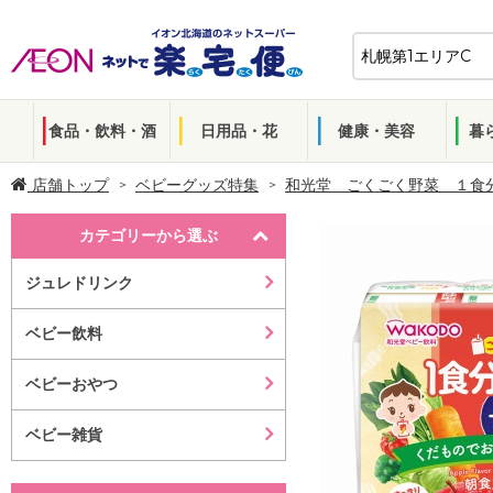
食品・飲料・酒
日用品・花
健康・美容
暮
店舗トップ
ベビーグッズ特集
和光堂 ごくごく野菜 １食
カテゴリーから選ぶ
ジュレドリンク
ベビー飲料
ベビーおやつ
ベビー雑貨