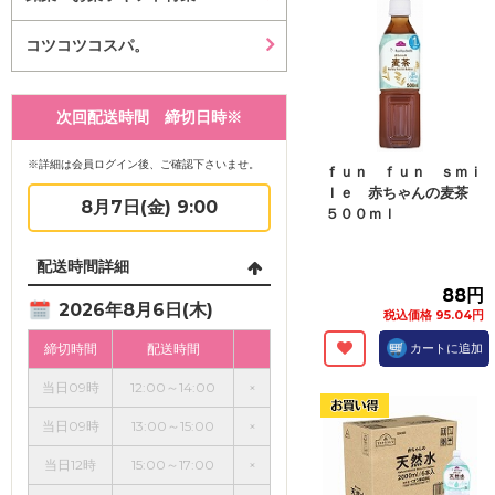
コツコツコスパ。
次回配送時間 締切日時※
※詳細は会員ログイン後、ご確認下さいませ。
ｆｕｎ ｆｕｎ ｓｍｉ
ｌｅ 赤ちゃんの麦茶
8月7日(金) 9:00
５００ｍｌ
配送時間詳細
88円
2026年8月6日(木)
税込価格 95.04円
締切時間
配送時間
カートに追加
当日09時
12:00～14:00
×
当日09時
13:00～15:00
×
当日12時
15:00～17:00
×