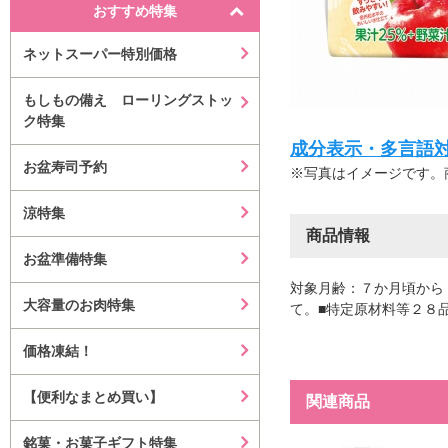
おすすめ特集
ネットスーパー特別価格
もしもの備え ローリングストッ
ク特集
成分表示・多言語対応等はこ
お盆寿司予約
※写真はイメージです。
涼特集
商品情報
お盆準備特集
対象月齢：７か月頃から
大容量のお肉特集
て。■特定原材料等２８
価格凍結！
【便利なまとめ買い】
関連商品
銘菓・お菓子ギフト特集