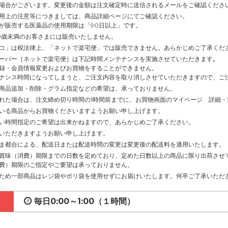
場合がございます。変更後の金額は注文確定時に送信されるメールをご確認くださ
用上の注意等につきましては、商品詳細ページにてご確認ください。
が販売する医薬品の使用期限は「90日以上」です。
0歳未満のお客さまには販売いたしません。
コ」は税法律上、「ネットで楽宅便」では販売できません。あらかじめご了承くだ
ーパー［ネットで楽宅便］は下記時間メンテナンスを実施させていただきます｡
録・会員情報変更およびお買物をすることができません。
ナンス時間になってしまうと、ご注文内容を取り消しさせていただきますので、ご
商品追加・削除・グラム指定などの希望は、承っておりません。
れた場合は、注文締め切り時間の1時間前までに、お買物画面のマイページ 詳細
いる商品からお買物くださいますようお願い申し上げます。
い時間指定のご希望は出来かねますので、あらかじめご了承ください。
いただきますようお願い申し上げます。
ま都合による、配送日または配送時間の変更は変更後の配送料を適用いたします。
賞味（消費）期限までの日数を定めており、定めた日数以上の商品に限り出荷させ
費）期限のご指定やご要望は承っておりません。
ため一部商品はレジ袋やポリ袋を使用せずにお届けいたします。何卒ご了承いただ
毎日0:00～1:00（１時間）