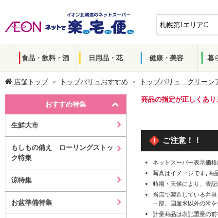
食品・飲料・酒
日用品・花
健康・美容
暮
店舗トップ
トップバリュおすすめ
トップバリュ グリーン
商品の指定が正しくあり
おすすめ特集
生鮮大市
ご注意！！
もしもの備え ローリングストッ
ク特集
ネットスーパー表示価格
写真はイメージです｡商
涼特集
時期・天候により、表記
当店で製造している弁当
お盆準備特集
一部、国産米以外の米を
計量商品は表記重量の前