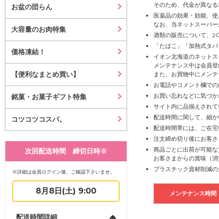
そのため、代金が異なる
お盆の団らん
医薬品の効果・効能、使
なお、当ネットスーパー
大容量のお肉特集
酒類の販売について、2
「たばこ」「加熱式タバ
価格凍結！
イオン北海道のネットス
メンテナンス中は会員登
【便利なまとめ買い】
また、お買物中にメンテ
お電話やコメント欄での
お買い忘れなどに気づか
銘菓・お菓子ギフト特集
サイト内に品揃えされて
配送時間に関して、細か
コツコツコスパ。
配送時間帯には、ご在宅
注文締め切り後にお客さ
商品ごとに出荷が可能な
次回配送時間 締切日時※
お客さまからの賞味（消
プラスチック資材削減の
※詳細は会員ログイン後、ご確認下さいませ。
8月8日(土) 9:00
メンテナンス時間
配送時間詳細