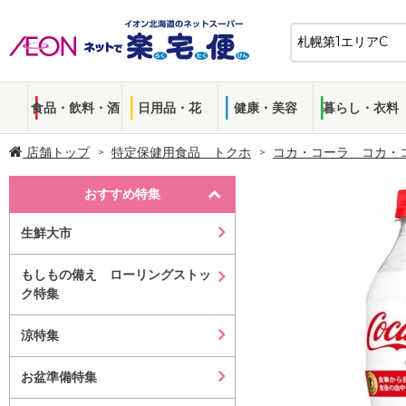
食品・飲料・酒
日用品・花
健康・美容
暮らし・衣料
店舗トップ
特定保健用食品 トクホ
コカ・コーラ コカ・
おすすめ特集
生鮮大市
もしもの備え ローリングストッ
ク特集
涼特集
お盆準備特集