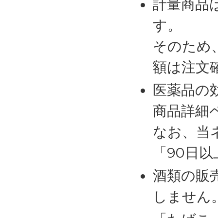
計量商品
す。
そのため
額は注文
医薬品の
商品詳細
なお、当
「90日
酒類の販
しません