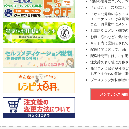
酒類の販売について、2
「たばこ」「加熱式タバ
イオン北海道のネットス
メンテナンス中は会員登
また、お買物中にメンテ
お電話やコメント欄での
お買い忘れなどに気づか
サイト内に品揃えされて
配送時間に関して、細か
配送時間帯には、ご在宅
注文締め切り後にお客さ
商品ごとに出荷が可能な
お客さまからの賞味（消
プラスチック資材削減の
メンテナンス時間