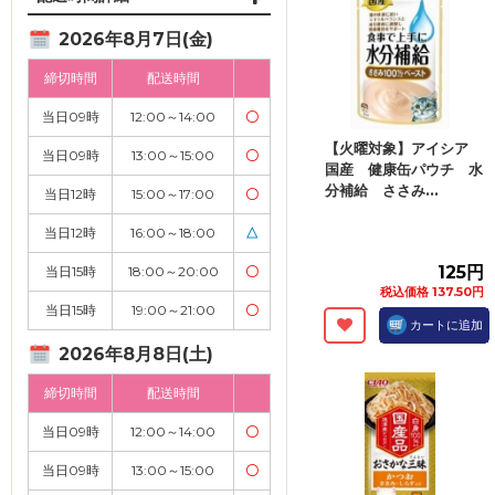
2026年8月7日(金)
締切時間
配送時間
当日09時
12:00～14:00
〇
【火曜対象】アイシア
当日09時
13:00～15:00
〇
国産 健康缶パウチ 水
分補給 ささみ...
当日12時
15:00～17:00
〇
当日12時
16:00～18:00
△
125円
当日15時
18:00～20:00
〇
税込価格 137.50円
当日15時
19:00～21:00
〇
カートに追加
2026年8月8日(土)
締切時間
配送時間
当日09時
12:00～14:00
〇
当日09時
13:00～15:00
〇