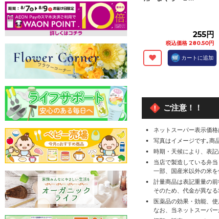
255円
税込価格 280.50円
カートに追加
ご注意！！
ネットスーパー表示価格
写真はイメージです｡商
時期・天候により、表記
当店で製造している弁当
一部、国産米以外の米を
計量商品は表記重量の前
そのため、代金が異なる
医薬品の効果・効能、使
なお、当ネットスーパー