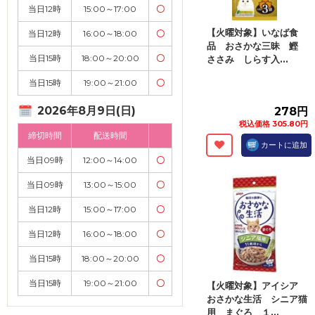
当日12時
15:00～17:00
〇
【火曜対象】いなば食
当日12時
16:00～18:00
〇
品 おさかな三昧 鰹
当日15時
18:00～20:00
〇
ささみ しらす入...
当日15時
19:00～21:00
〇
2026年8月9日(日)
278円
税込価格 305.80円
締切時間
配送時間
カートに追加
当日09時
12:00～14:00
〇
当日09時
13:00～15:00
〇
当日12時
15:00～17:00
〇
当日12時
16:00～18:00
〇
当日15時
18:00～20:00
〇
当日15時
19:00～21:00
〇
【火曜対象】アイシア
おさかな生活 シニア猫
用 まぐろ １...