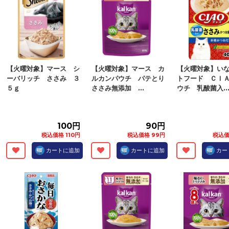
【火曜対象】マース シ
【火曜対象】マース カ
【火曜対象】い
ーバリッチ ささみ ３
ルカンパウチ パテとり
トフード ＣＩ
５ｇ
ささみ無添加 ...
ウチ 乳酸菌入..
100円
90円
税込価格 110円
税込価格 99円
税込価
カートに追加
カートに追加
カー