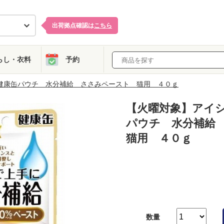
出荷拠点確認は
こちら
らし・衣料
予約
健康缶パウチ 水分補給 ささみペースト 猫用 ４０ｇ
【火曜対象】アイ
パウチ 水分補給
猫用 ４０ｇ
数量