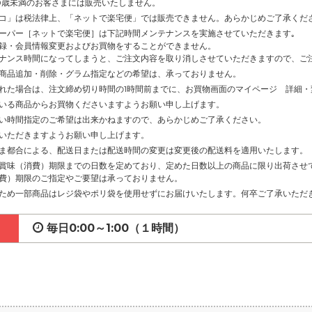
0歳未満のお客さまには販売いたしません。
コ」は税法律上、「ネットで楽宅便」では販売できません。あらかじめご了承くだ
ーパー［ネットで楽宅便］は下記時間メンテナンスを実施させていただきます｡
録・会員情報変更およびお買物をすることができません。
ナンス時間になってしまうと、ご注文内容を取り消しさせていただきますので、ご
商品追加・削除・グラム指定などの希望は、承っておりません。
れた場合は、注文締め切り時間の1時間前までに、お買物画面のマイページ 詳細
いる商品からお買物くださいますようお願い申し上げます。
い時間指定のご希望は出来かねますので、あらかじめご了承ください。
いただきますようお願い申し上げます。
ま都合による、配送日または配送時間の変更は変更後の配送料を適用いたします。
賞味（消費）期限までの日数を定めており、定めた日数以上の商品に限り出荷させ
費）期限のご指定やご要望は承っておりません。
ため一部商品はレジ袋やポリ袋を使用せずにお届けいたします。何卒ご了承いただ
毎日0:00～1:00（１時間）