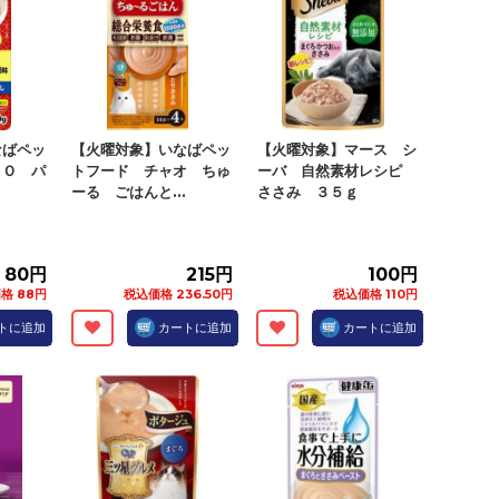
なばペッ
【火曜対象】いなばペッ
【火曜対象】マース シ
ＡＯ パ
トフード チャオ ちゅ
ーバ 自然素材レシピ
.
ーる ごはんと...
ささみ ３５ｇ
80円
215円
100円
格 88円
税込価格 236.50円
税込価格 110円
トに追加
カートに追加
カートに追加