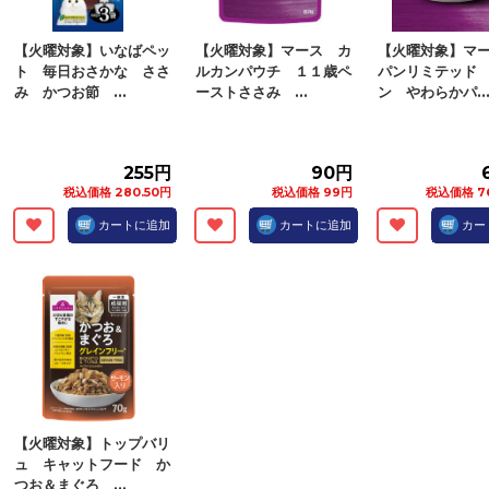
【火曜対象】いなばペッ
【火曜対象】マース カ
【火曜対象】マ
ト 毎日おさかな ささ
ルカンパウチ １１歳ペ
パンリミテッド
み かつお節 ...
ーストささみ ...
ン やわらかパ..
255円
90円
税込価格 280.50円
税込価格 99円
税込価格 7
カートに追加
カートに追加
カー
【火曜対象】トップバリ
ュ キャットフード か
つお＆まぐろ ...