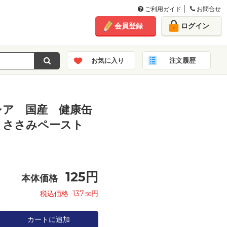
ご利用ガイド
お問合せ
会員登録
ログイン
お気に入り
注文履歴
シア 国産 健康缶
 ささみペースト
125
円
本体価格
税込価格
137
円
.50
カートに追加