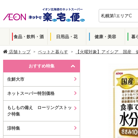
食品・飲料・酒
日用品・花
健康・美容
暮
店舗トップ
ペットと暮らす
【火曜対象】アイシア 国産 
おすすめ特集
生鮮大市
ネットスーパー特別価格
もしもの備え ローリングストッ
ク特集
涼特集