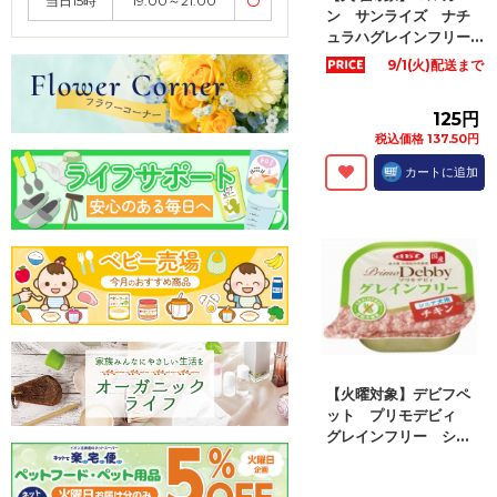
当日15時
19:00～21:00
〇
ン サンライズ ナチ
ュラハグレインフリー...
9/1(火)配送まで
125円
税込価格 137.50円
カートに追加
【火曜対象】デビフペ
ット プリモデビィ
グレインフリー シ...