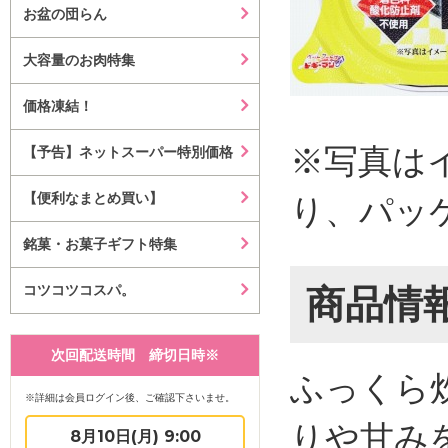
お盆の団らん
大容量のお肉特集
価格凍結！
※写真は
【予告】ネットスーパー特別価格
【便利なまとめ買い】
り、パッ
銘菓・お菓子ギフト特集
コツコツコスパ。
商品情
次回配送時間 締切日時※
ふっくら
※詳細は会員ログイン後、ご確認下さいませ。
りや甘み
8月10日(月) 9:00