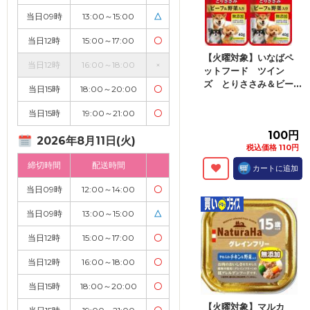
当日09時
13:00～15:00
△
当日12時
15:00～17:00
〇
【火曜対象】いなばペ
当日12時
16:00～18:00
×
ットフード ツイン
ズ とりささみ＆ビー...
当日15時
18:00～20:00
〇
当日15時
19:00～21:00
〇
100円
2026年8月11日(火)
税込価格 110円
締切時間
配送時間
カートに追加
当日09時
12:00～14:00
〇
当日09時
13:00～15:00
△
当日12時
15:00～17:00
〇
当日12時
16:00～18:00
〇
当日15時
18:00～20:00
〇
【火曜対象】マルカ