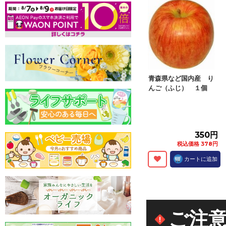
青森県など国内産 り
んご（ふじ） １個
350円
税込価格 378円
カートに追加
ご注