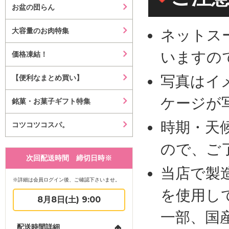
お盆の団らん
大容量のお肉特集
ネットス
いますの
価格凍結！
写真はイ
【便利なまとめ買い】
ケージが
銘菓・お菓子ギフト特集
時期・天
コツコツコスパ。
ので、ご
次回配送時間 締切日時※
当店で製
※詳細は会員ログイン後、ご確認下さいませ。
を使用し
8月8日(土) 9:00
一部、国
配送時間詳細