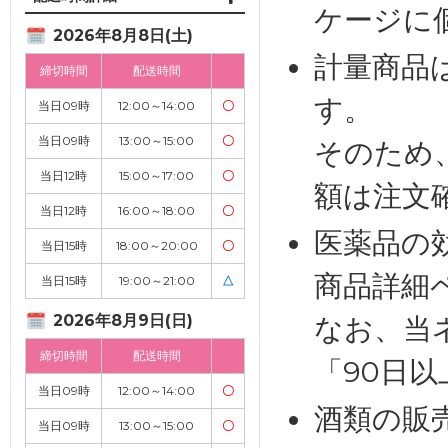
ケージに
2026年8月8日(土)
計量商品
締切時間
配送時間
す。
当日09時
12:00～14:00
〇
当日09時
13:00～15:00
〇
そのため
当日12時
15:00～17:00
〇
額は注文
当日12時
16:00～18:00
〇
医薬品の
当日15時
18:00～20:00
〇
商品詳細
当日15時
19:00～21:00
△
2026年8月9日(日)
なお、当
締切時間
配送時間
「90日
当日09時
12:00～14:00
〇
酒類の販
当日09時
13:00～15:00
〇