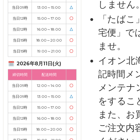
しません
当日09時
13:00～15:00
△
「たばこ
当日12時
15:00～17:00
〇
当日12時
16:00～18:00
△
宅便」で
当日15時
18:00～20:00
〇
ませ。
当日15時
19:00～21:00
〇
イオン北
2026年8月11日(火)
記時間メ
締切時間
配送時間
メンテナ
当日09時
12:00～14:00
〇
当日09時
13:00～15:00
△
をするこ
当日12時
15:00～17:00
〇
また、お
当日12時
16:00～18:00
〇
ご注文内
当日15時
18:00～20:00
〇