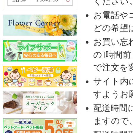
ください
当日15時
19:00～21:00
〇
お電話や
どの希望
お買い忘
の1時間
で注文を
サイト内
すようお
配送時間
ますので