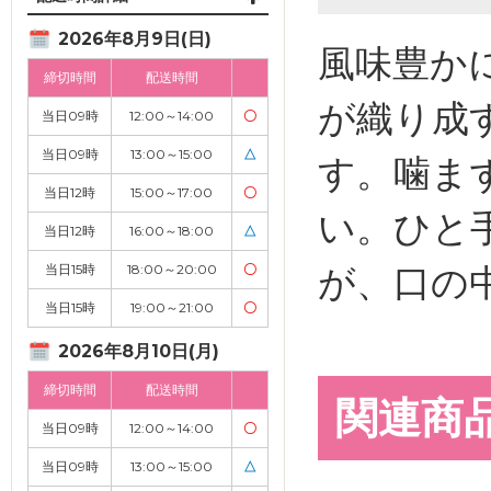
2026年8月9日(日)
風味豊か
締切時間
配送時間
が織り成
当日09時
12:00～14:00
〇
当日09時
13:00～15:00
△
す。噛ま
当日12時
15:00～17:00
〇
い。ひと
当日12時
16:00～18:00
△
が、口の
当日15時
18:00～20:00
〇
当日15時
19:00～21:00
〇
2026年8月10日(月)
締切時間
配送時間
関連商
当日09時
12:00～14:00
〇
当日09時
13:00～15:00
△