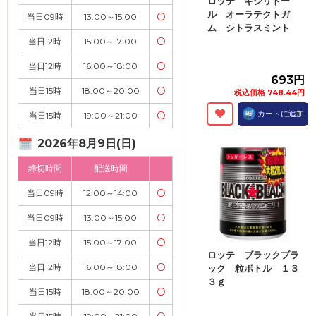
ロッテ キシリトー
ル オーラテクトガ
当日09時
13:00～15:00
〇
ム シトラスミント
ボ...
当日12時
15:00～17:00
〇
当日12時
16:00～18:00
〇
693円
当日15時
18:00～20:00
〇
税込価格 748.44円
カートに追加
当日15時
19:00～21:00
〇
2026年8月9日(日)
締切時間
配送時間
当日09時
12:00～14:00
〇
当日09時
13:00～15:00
〇
当日12時
15:00～17:00
〇
ロッテ ブラックブラ
当日12時
16:00～18:00
〇
ック 粒ボトル １３
３ｇ
当日15時
18:00～20:00
〇