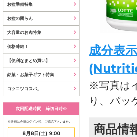
お盆準備特集
お盆の団らん
大容量のお肉特集
成分表
価格凍結！
【便利なまとめ買い】
(Nutrit
銘菓・お菓子ギフト特集
※写真は
コツコツコスパ。
り、パッ
次回配送時間 締切日時※
※詳細は会員ログイン後、ご確認下さいませ。
商品情
8月8日(土) 9:00