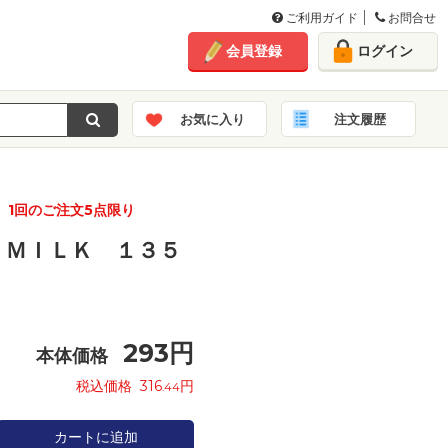
ご利用ガイド
お問合せ
会員登録
ログイン
お気に入り
注文履歴
1回のご注文5点限り
ＥＭＩＬＫ １３５
293
円
本体価格
税込価格
316
円
.44
カートに追加