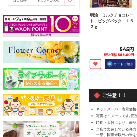
当日15時
19:00～21:00
〇
明治 ミルクチョコレー
ト ビッグパック １５
２ｇ
545円
税込価格 588.60円
カートに追加
ご注意！！
ネットスーパー表示価格
写真はイメージです｡商
時期・天候により、表記
当店で製造している弁当
一部、国産米以外の米を