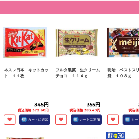
ネスレ日本 キットカッ
フルタ製菓 生クリーム
明治 ベストス
ト １１枚
チョコ １１４ｇ
袋 １０８ｇ
345円
355円
税込価格 372.60円
税込価格 383.40円
税込価格
カートに追加
カートに追加
カー