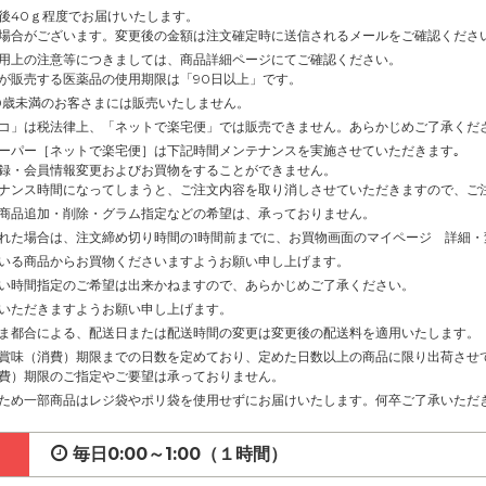
後40ｇ程度でお届けいたします。
場合がございます。変更後の金額は注文確定時に送信されるメールをご確認くださ
用上の注意等につきましては、商品詳細ページにてご確認ください。
が販売する医薬品の使用期限は「90日以上」です。
0歳未満のお客さまには販売いたしません。
コ」は税法律上、「ネットで楽宅便」では販売できません。あらかじめご了承くだ
ーパー［ネットで楽宅便］は下記時間メンテナンスを実施させていただきます｡
録・会員情報変更およびお買物をすることができません。
ナンス時間になってしまうと、ご注文内容を取り消しさせていただきますので、ご
商品追加・削除・グラム指定などの希望は、承っておりません。
れた場合は、注文締め切り時間の1時間前までに、お買物画面のマイページ 詳細
いる商品からお買物くださいますようお願い申し上げます。
い時間指定のご希望は出来かねますので、あらかじめご了承ください。
いただきますようお願い申し上げます。
ま都合による、配送日または配送時間の変更は変更後の配送料を適用いたします。
賞味（消費）期限までの日数を定めており、定めた日数以上の商品に限り出荷させ
費）期限のご指定やご要望は承っておりません。
ため一部商品はレジ袋やポリ袋を使用せずにお届けいたします。何卒ご了承いただ
毎日0:00～1:00（１時間）