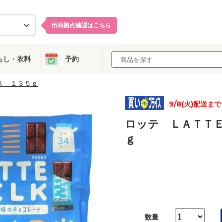
出荷拠点確認は
こちら
らし・衣料
予約
Ｋ １３５ｇ
9/8(火)配送まで
ロッテ ＬＡＴＴ
ｇ
数量