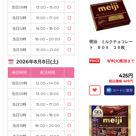
当日09時
13:00～15:00
〇
当日12時
15:00～17:00
〇
当日12時
16:00～18:00
〇
当日15時
18:00～20:00
〇
明治 ミルクチョコレー
ト ＢＯＸ ２６枚
当日15時
19:00～21:00
〇
9/8(火)配送まで
2026年8月8日(土)
締切時間
配送時間
425円
税込価格 459円
当日09時
12:00～14:00
〇
カートに追加
当日09時
13:00～15:00
〇
当日12時
15:00～17:00
〇
当日12時
16:00～18:00
〇
当日15時
18:00～20:00
〇