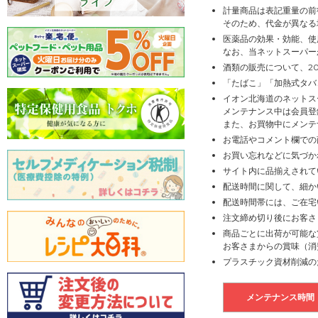
計量商品は表記重量の前
そのため、代金が異なる
医薬品の効果・効能、使
なお、当ネットスーパー
酒類の販売について、2
「たばこ」「加熱式タバ
イオン北海道のネットス
メンテナンス中は会員登
また、お買物中にメンテ
お電話やコメント欄での
お買い忘れなどに気づか
サイト内に品揃えされて
配送時間に関して、細か
配送時間帯には、ご在宅
注文締め切り後にお客さ
商品ごとに出荷が可能な
お客さまからの賞味（消
プラスチック資材削減の
メンテナンス時間