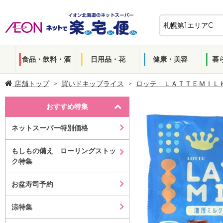
食品・飲料・酒
日用品・花
健康・美容
暮
店舗トップ
買いドキップライス
ロッテ ＬＡＴＴＥＭＩＬ
おすすめ特集
ネットスーパー特別価格
もしもの備え ローリングストッ
ク特集
お盆寿司予約
涼特集