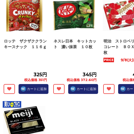
ロッテ ザクザククラン
ネスレ日本 キットカッ
明治 ストロベ
キースナック １１６ｇ
ト 濃い抹茶 １０枚
コレート ＢＯ
枚
9/8(
325円
345円
税込価格 351円
税込価格 372.60円
税込価格
カートに追加
カートに追加
カー