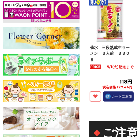
菊水 三段熟成生ラー
メン ３人前 ３３０
ｇ
9/1(火)配送まで
118円
税込価格 127.44円
カートに追加
ご注