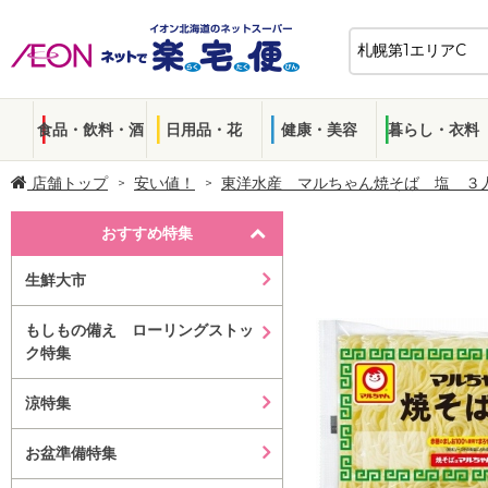
食品・飲料・酒
日用品・花
健康・美容
暮らし・衣料
店舗トップ
安い値！
東洋水産 マルちゃん焼そば 塩 ３
おすすめ特集
生鮮大市
もしもの備え ローリングストッ
ク特集
涼特集
お盆準備特集