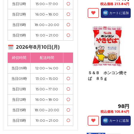
当日12時
15:00～17:00
〇
税込価格 213.84円
カートに追加
当日12時
16:00～18:00
〇
当日15時
18:00～20:00
〇
当日15時
19:00～21:00
〇
2026年8月10日(月)
締切時間
配送時間
当日09時
12:00～14:00
〇
Ｓ＆Ｂ ホンコン焼そ
ば ８５ｇ
当日09時
13:00～15:00
〇
当日12時
15:00～17:00
〇
当日12時
16:00～18:00
〇
98円
当日15時
18:00～20:00
〇
税込価格 105.84円
当日15時
19:00～21:00
〇
カートに追加