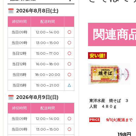
2026年8月8日(土)
締切時間
配送時間
関連商
当日09時
12:00～14:00
〇
当日09時
13:00～15:00
〇
当日12時
15:00～17:00
〇
当日12時
16:00～18:00
〇
当日15時
18:00～20:00
〇
当日15時
19:00～21:00
△
2026年8月9日(日)
東洋水産 焼そば ３
人前 ４８０ｇ
締切時間
配送時間
当日09時
12:00～14:00
〇
9/1(火)配送まで
当日09時
13:00～15:00
〇
198円