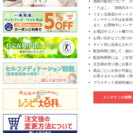
酒類の販売について、2
「たばこ」「加熱式タバ
イオン北海道のネットス
メンテナンス中は会員登
また、お買物中にメンテ
お電話やコメント欄での
お買い忘れなどに気づか
サイト内に品揃えされて
配送時間に関して、細か
配送時間帯には、ご在宅
注文締め切り後にお客さ
商品ごとに出荷が可能な
お客さまからの賞味（消
プラスチック資材削減の
メンテナンス時間