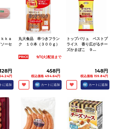
ｏｋｋａ
丸大食品 串つきフラン
トップバリュ ベストプ
アソーセ
ク １０本（３００ｇ）
ライス 香り広がるチー
ズかまぼこ ９...
9/1(火)配送まで
328円
458円
148円
54.24円
税込価格 494.64円
税込価格 159.84円
トに追加
カートに追加
カートに追加