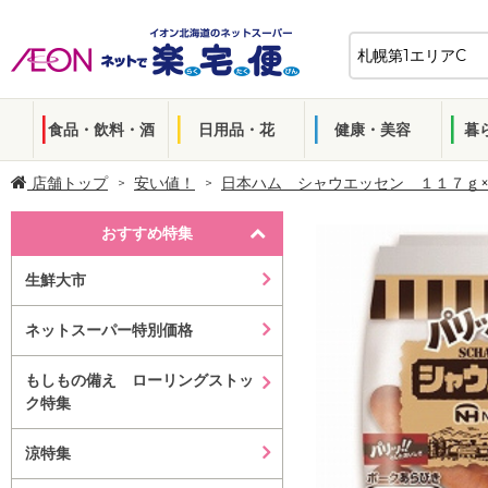
食品・飲料・酒
日用品・花
健康・美容
暮
店舗トップ
安い値！
日本ハム シャウエッセン １１７ｇ
おすすめ特集
生鮮大市
ネットスーパー特別価格
もしもの備え ローリングストッ
ク特集
涼特集