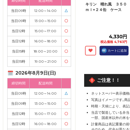
締切時間
配送時間
キリン 晴れ風 ３５０
ｍｌ×２４缶 ケース
当日09時
12:00～14:00
△
当日09時
13:00～15:00
〇
当日12時
15:00～17:00
〇
4,330円
当日12時
16:00～18:00
〇
税込価格 4,763円
カートに追加
当日15時
18:00～20:00
〇
当日15時
19:00～21:00
〇
2026年8月9日(日)
ご注意！！
締切時間
配送時間
ネットスーパー表示価格
当日09時
12:00～14:00
△
写真はイメージです｡商
当日09時
13:00～15:00
〇
時期・天候により、表記
当店で製造している弁当
当日12時
15:00～17:00
〇
一部、国産米以外の米を
当日12時
16:00～18:00
〇
計量商品は表記重量の前
そのため、代金が異なる