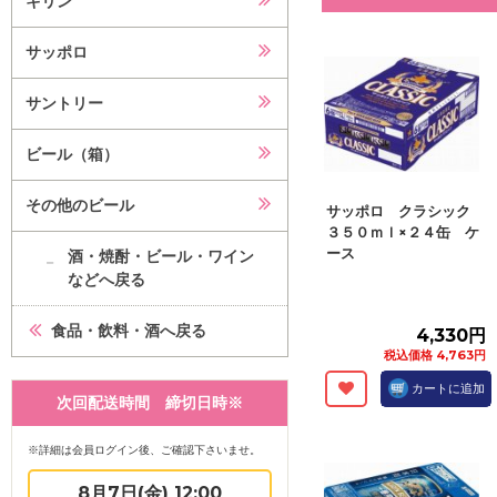
キリン
サッポロ
サントリー
ビール（箱）
その他のビール
サッポロ クラシック
３５０ｍｌ×２４缶 ケ
ース
酒・焼酎・ビール・ワイン
などへ戻る
食品・飲料・酒へ戻る
4,330円
税込価格 4,763円
カートに追加
次回配送時間 締切日時※
※詳細は会員ログイン後、ご確認下さいませ。
8月7日(金) 12:00