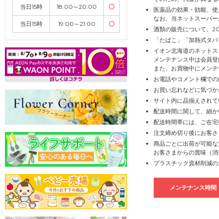
当日15時
18:00～20:00
〇
医薬品の効果・効能、使
なお、当ネットスーパー
当日15時
19:00～21:00
〇
酒類の販売について、2
「たばこ」「加熱式タバ
イオン北海道のネットス
メンテナンス中は会員登
また、お買物中にメンテ
お電話やコメント欄での
お買い忘れなどに気づか
サイト内に品揃えされて
配送時間に関して、細か
配送時間帯には、ご在宅
注文締め切り後にお客さ
商品ごとに出荷が可能な
お客さまからの賞味（消
プラスチック資材削減の
メンテナンス時間