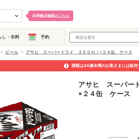
出荷拠点確認は
こちら
らし・衣料
予約
ビール
アサヒ スーパードライ ３５０ｍｌ×２４缶 ケース
酒類は20歳未満のお客さまには販売
アサヒ スーパー
×２４缶 ケース