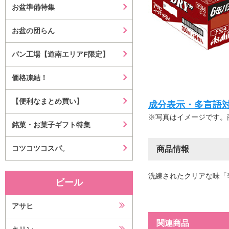
お盆準備特集
お盆の団らん
パン工場【道南エリアF限定】
価格凍結！
【便利なまとめ買い】
成分表示・多言語対応等はこ
※写真はイメージです。
銘菓・お菓子ギフト特集
コツコツコスパ。
商品情報
洗練されたクリアな味「
ビール
アサヒ
関連商品