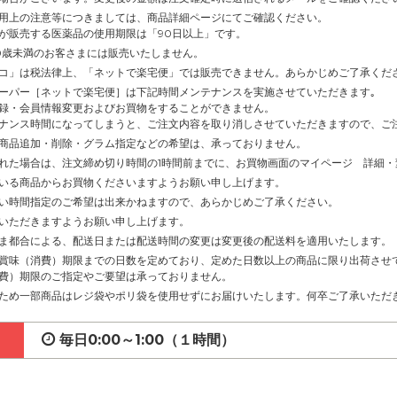
用上の注意等につきましては、商品詳細ページにてご確認ください。
が販売する医薬品の使用期限は「90日以上」です。
0歳未満のお客さまには販売いたしません。
コ」は税法律上、「ネットで楽宅便」では販売できません。あらかじめご了承くだ
ーパー［ネットで楽宅便］は下記時間メンテナンスを実施させていただきます｡
録・会員情報変更およびお買物をすることができません。
ナンス時間になってしまうと、ご注文内容を取り消しさせていただきますので、ご
商品追加・削除・グラム指定などの希望は、承っておりません。
れた場合は、注文締め切り時間の1時間前までに、お買物画面のマイページ 詳細
いる商品からお買物くださいますようお願い申し上げます。
い時間指定のご希望は出来かねますので、あらかじめご了承ください。
いただきますようお願い申し上げます。
ま都合による、配送日または配送時間の変更は変更後の配送料を適用いたします。
賞味（消費）期限までの日数を定めており、定めた日数以上の商品に限り出荷させ
費）期限のご指定やご要望は承っておりません。
ため一部商品はレジ袋やポリ袋を使用せずにお届けいたします。何卒ご了承いただ
毎日0:00～1:00（１時間）