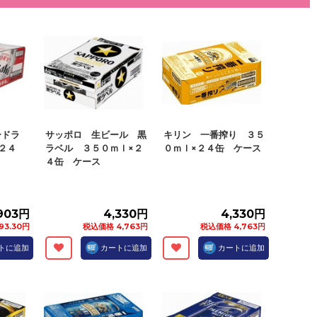
ードラ
サッポロ 生ビール 黒
キリン 一番搾り ３５
２４
ラベル ３５０ｍｌ×２
０ｍｌ×２４缶 ケース
４缶 ケース
,903円
4,330円
4,330円
93.30円
税込価格 4,763円
税込価格 4,763円
トに追加
カートに追加
カートに追加