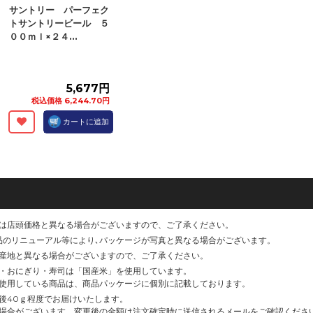
サントリー パーフェク
トサントリービール ５
００ｍｌ×２４...
5,677円
税込価格 6,244.70円
カートに追加
は店頭価格と異なる場合がございますので、ご了承ください。
品のリニューアル等により､パッケージが写真と異なる場合がございます。
産地と異なる場合がございますので、ご了承ください。
・おにぎり・寿司は「国産米」を使用しています。
使用している商品は、商品パッケージに個別に記載しております。
後40ｇ程度でお届けいたします。
場合がございます。変更後の金額は注文確定時に送信されるメールをご確認くださ