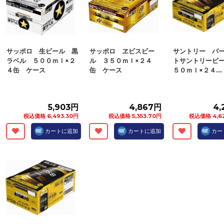
サッポロ 生ビール 黒
サッポロ ヱビスビー
サントリー パ
ラベル ５００ｍｌ×２
ル ３５０ｍｌ×２４
トサントリービ
４缶 ケース
缶 ケース
５０ｍｌ×２４...
5,903円
4,867円
4,
税込価格 6,493.30円
税込価格 5,353.70円
税込価格 4,6
カートに追加
カートに追加
カー