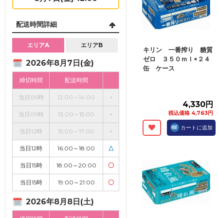
配送時間詳細
エリアA
エリアB
キリン 一番搾り 糖質
ゼロ ３５０ｍｌ×２４
2026年8月7日(金)
缶 ケース
締切時間
配送時間
当日09時
12:00～14:00
×
4,330円
税込価格 4,763円
当日09時
13:00～15:00
×
カートに追加
当日12時
15:00～17:00
×
当日12時
16:00～18:00
△
当日15時
18:00～20:00
〇
当日15時
19:00～21:00
〇
2026年8月8日(土)