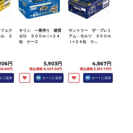
ーフェク
キリン 一番搾り 糖質
サントリー ザ・プレミ
ール ３
ゼロ ５００ｍｌ×２４
アム・モルツ ３５０ｍ
缶 ケース
ｌ×２４缶 ケ...
206円
5,903円
4,867円
26.60円
税込価格 6,493.30円
税込価格 5,353.70円
トに追加
カートに追加
カートに追加