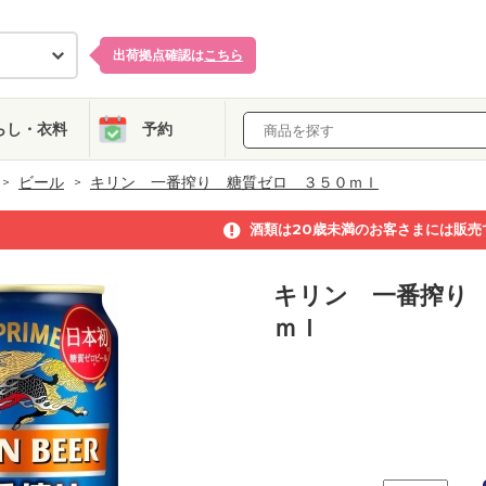
出荷拠点確認は
こちら
らし・衣料
予約
ビール
キリン 一番搾り 糖質ゼロ ３５０ｍｌ
酒類は20歳未満のお客さまには販売
キリン 一番搾り
ｍｌ