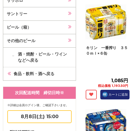
サッポロ
サントリー
ビール（箱）
その他のビール
キリン 一番搾り ３５
０ｍｌ×６缶
酒・焼酎・ビール・ワイン
などへ戻る
食品・飲料・酒へ戻る
1,085円
税込価格 1,193.50円
次回配送時間 締切日時※
カートに追加
※詳細は会員ログイン後、ご確認下さいませ。
8月8日(土) 15:00