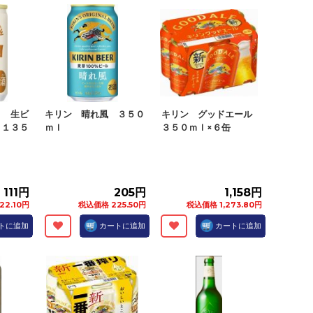
り 生ビ
キリン 晴れ風 ３５０
キリン グッドエール
 １３５
ｍｌ
３５０ｍｌ×６缶
111円
205円
1,158円
22.10円
税込価格 225.50円
税込価格 1,273.80円
トに追加
カートに追加
カートに追加