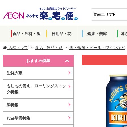
食品・飲料・酒
日用品・花
健康・美容
暮
店舗トップ
食品・飲料・酒
酒・焼酎・ビール・ワインなど
おすすめ特集
生鮮大市
もしもの備え ローリングストッ
ク特集
涼特集
お盆準備特集