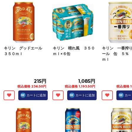
キリン グッドエール
キリン 晴れ風 ３５０
キリン 一番搾
３５０ｍｌ
ｍｌ×６缶
ール 缶 ５％
ｍｌ
215円
1,085円
税込価格 236.50円
税込価格 1,193.50円
税込価格 1
カートに追加
カートに追加
カー