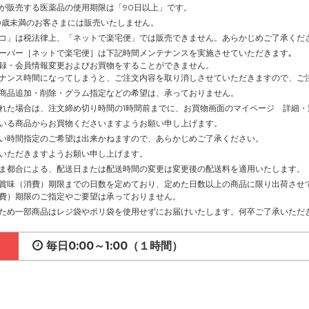
が販売する医薬品の使用期限は「90日以上」です。
0歳未満のお客さまには販売いたしません。
コ」は税法律上、「ネットで楽宅便」では販売できません。あらかじめご了承くだ
ーパー［ネットで楽宅便］は下記時間メンテナンスを実施させていただきます｡
録・会員情報変更およびお買物をすることができません。
ナンス時間になってしまうと、ご注文内容を取り消しさせていただきますので、ご
商品追加・削除・グラム指定などの希望は、承っておりません。
れた場合は、注文締め切り時間の1時間前までに、お買物画面のマイページ 詳細
いる商品からお買物くださいますようお願い申し上げます。
い時間指定のご希望は出来かねますので、あらかじめご了承ください。
いただきますようお願い申し上げます。
ま都合による、配送日または配送時間の変更は変更後の配送料を適用いたします。
賞味（消費）期限までの日数を定めており、定めた日数以上の商品に限り出荷させ
費）期限のご指定やご要望は承っておりません。
ため一部商品はレジ袋やポリ袋を使用せずにお届けいたします。何卒ご了承いただ
毎日0:00～1:00（１時間）