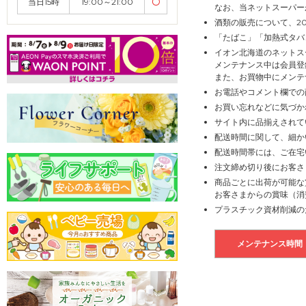
当日15時
19:00～21:00
〇
なお、当ネットスーパー
酒類の販売について、2
「たばこ」「加熱式タバ
イオン北海道のネットス
メンテナンス中は会員登
また、お買物中にメンテ
お電話やコメント欄での
お買い忘れなどに気づか
サイト内に品揃えされて
配送時間に関して、細か
配送時間帯には、ご在宅
注文締め切り後にお客さ
商品ごとに出荷が可能な
お客さまからの賞味（消
プラスチック資材削減の
メンテナンス時間