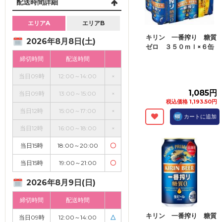
配送時間詳細
エリアA
エリアB
キリン 一番搾り 糖質
2026年8月8日(土)
ゼロ ３５０ｍｌ×６缶
締切時間
配送時間
当日09時
12:00～14:00
×
1,085円
当日09時
13:00～15:00
×
税込価格 1,193.50円
当日12時
15:00～17:00
×
カートに追加
当日12時
16:00～18:00
×
当日15時
18:00～20:00
〇
当日15時
19:00～21:00
〇
2026年8月9日(日)
締切時間
配送時間
キリン 一番搾り 糖質
当日09時
12:00～14:00
△