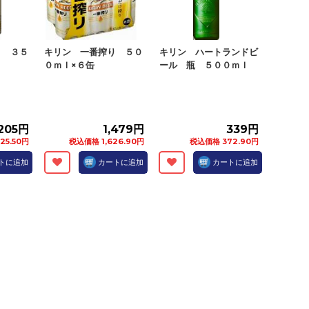
り ３５
キリン 一番搾り ５０
キリン ハートランドビ
０ｍｌ×６缶
ール 瓶 ５００ｍｌ
205円
1,479円
339円
25.50円
税込価格 1,626.90円
税込価格 372.90円
トに追加
カートに追加
カートに追加