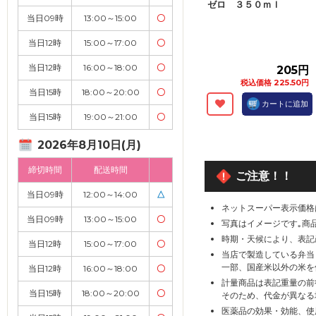
ゼロ ３５０ｍｌ
当日09時
13:00～15:00
〇
当日12時
15:00～17:00
〇
当日12時
16:00～18:00
〇
205円
税込価格 225.50円
当日15時
18:00～20:00
〇
カートに追加
当日15時
19:00～21:00
〇
2026年8月10日(月)
締切時間
配送時間
ご注意！！
当日09時
12:00～14:00
△
ネットスーパー表示価格
当日09時
13:00～15:00
〇
写真はイメージです｡商
時期・天候により、表記
当日12時
15:00～17:00
〇
当店で製造している弁当
一部、国産米以外の米を
当日12時
16:00～18:00
〇
計量商品は表記重量の前
当日15時
18:00～20:00
〇
そのため、代金が異なる
医薬品の効果・効能、使