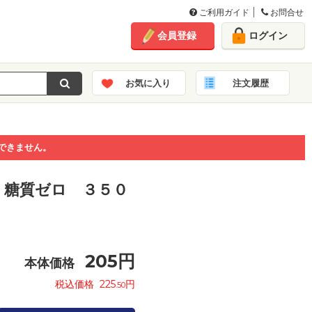
ご利用ガイド
お問合せ
会員登録
ログイン
お気に入り
注文履歴
できません。
 糖質ゼロ ３５０
205
円
本体価格
税込価格
225
円
.50