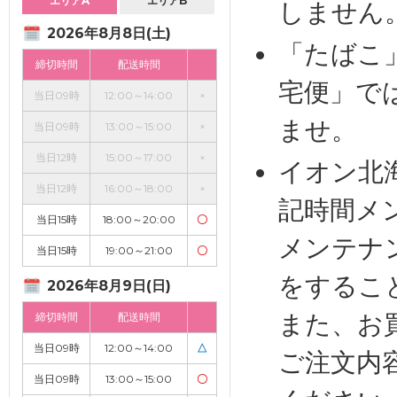
エリアA
エリアB
しません
2026年8月8日(土)
「たばこ
締切時間
配送時間
宅便」で
当日09時
12:00～14:00
×
ませ。
当日09時
13:00～15:00
×
当日12時
15:00～17:00
×
イオン北
当日12時
16:00～18:00
×
記時間メ
当日15時
18:00～20:00
〇
メンテナ
当日15時
19:00～21:00
〇
をするこ
2026年8月9日(日)
また、お
締切時間
配送時間
当日09時
12:00～14:00
△
ご注文内
当日09時
13:00～15:00
〇