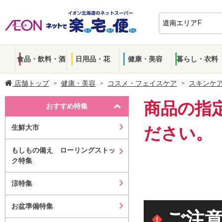
食品・飲料・酒
日用品・花
健康・美容
暮らし・衣料
店舗トップ
健康・美容
コスメ・フェイスケア
スキンケ
商品の指
おすすめ特集
生鮮大市
ださい。
もしもの備え ローリングストッ
ク特集
涼特集
お盆準備特集
ご注