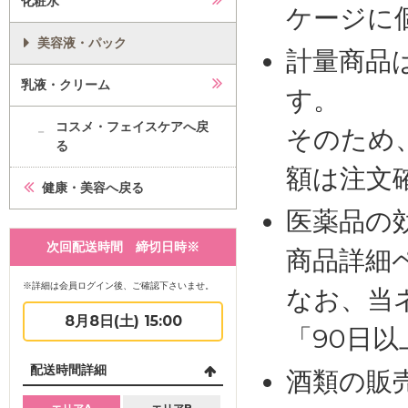
化粧水
ケージに
美容液・パック
計量商品
乳液・クリーム
す。
コスメ・フェイスケアへ戻
そのため
る
額は注文
健康・美容へ戻る
医薬品の
次回配送時間 締切日時※
商品詳細
※詳細は会員ログイン後、ご確認下さいませ。
なお、当
8月8日(土) 15:00
「90日
配送時間詳細
酒類の販