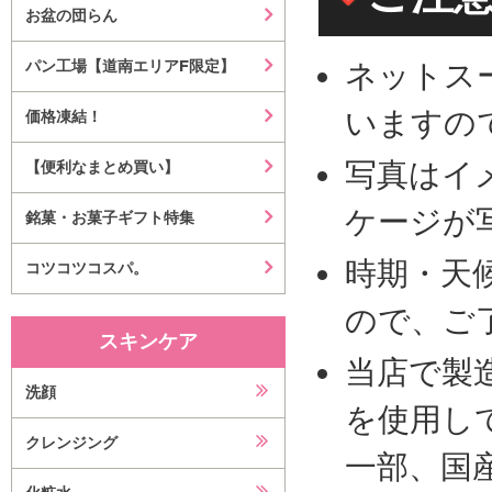
お盆の団らん
パン工場【道南エリアF限定】
ネットス
いますの
価格凍結！
写真はイ
【便利なまとめ買い】
ケージが
銘菓・お菓子ギフト特集
時期・天
コツコツコスパ。
ので、ご
スキンケア
当店で製
洗顔
を使用し
クレンジング
一部、国