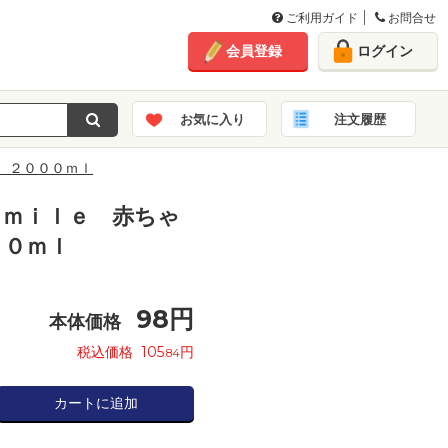
ご利用ガイド
お問合せ
会員登録
ログイン
お気に入り
注文履歴
 ２０００ｍｌ
ｓｍｉｌｅ 赤ちゃ
００ｍｌ
98
円
本体価格
税込価格
105
円
.84
カートに追加