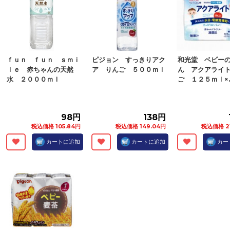
ｆｕｎ ｆｕｎ ｓｍｉ
ピジョン すっきりアク
和光堂 ベビー
ｌｅ 赤ちゃんの天然
ア りんご ５００ｍｌ
ん アクアライ
水 ２０００ｍｌ
ご １２５ｍｌ×..
98円
138円
税込価格 105.84円
税込価格 149.04円
税込価格 2
カートに追加
カートに追加
カー