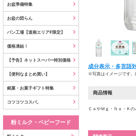
お盆準備特集
お盆の団らん
パン工場【道南エリアF限定】
価格凍結！
【予告】ネットスーパー特別価格
成分表示・多言語対応等はこ
※写真はイメージです。
【便利なまとめ買い】
銘菓・お菓子ギフト特集
商品情報
コツコツコスパ。
ＣａやＭｇ・Ｎａ・Ｋの
粉ミルク・ベビーフード