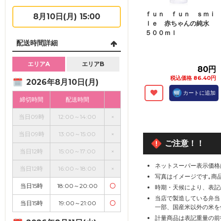
ｆｕｎ ｆｕｎ ｓｍｉ
8月10日(月) 15:00
ｌｅ 赤ちゃんの純水
５００ｍｌ
配送時間詳細
エリアA
エリアB
80円
税込価格 86.40円
2026年8月10日(月)
カートに追加
締切時間
配送時間
当日09時
12:00～14:00
×
当日09時
13:00～15:00
×
ご注意！！
当日12時
15:00～17:00
×
ネットスーパー表示価格
当日12時
16:00～18:00
×
写真はイメージです｡商
当日15時
18:00～20:00
〇
時期・天候により、表記
当店で製造している弁当
当日15時
19:00～21:00
〇
一部、国産米以外の米を
計量商品は表記重量の前