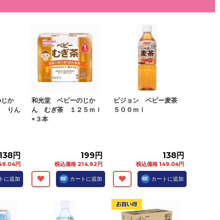
のじか
和光堂 ベビーのじか
ピジョン ベビー麦茶
ト りん
ん むぎ茶 １２５ｍｌ
５００ｍｌ
×３本
138円
199円
138円
49.04円
税込価格 214.92円
税込価格 149.04円
トに追加
カートに追加
カートに追加