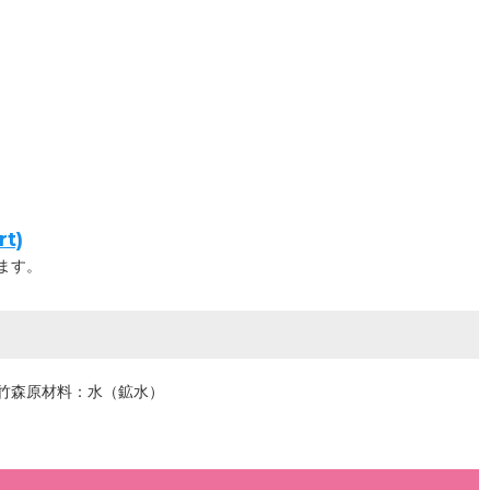
t)
ます。
竹森原材料：水（鉱水）