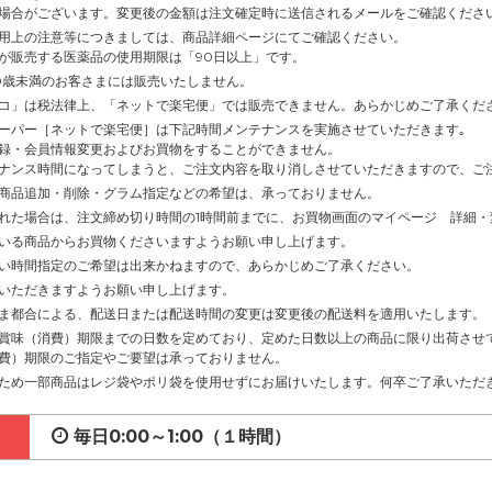
場合がございます。変更後の金額は注文確定時に送信されるメールをご確認くださ
用上の注意等につきましては、商品詳細ページにてご確認ください。
が販売する医薬品の使用期限は「90日以上」です。
0歳未満のお客さまには販売いたしません。
コ」は税法律上、「ネットで楽宅便」では販売できません。あらかじめご了承くだ
ーパー［ネットで楽宅便］は下記時間メンテナンスを実施させていただきます｡
録・会員情報変更およびお買物をすることができません。
ナンス時間になってしまうと、ご注文内容を取り消しさせていただきますので、ご
商品追加・削除・グラム指定などの希望は、承っておりません。
れた場合は、注文締め切り時間の1時間前までに、お買物画面のマイページ 詳細
いる商品からお買物くださいますようお願い申し上げます。
い時間指定のご希望は出来かねますので、あらかじめご了承ください。
いただきますようお願い申し上げます。
ま都合による、配送日または配送時間の変更は変更後の配送料を適用いたします。
賞味（消費）期限までの日数を定めており、定めた日数以上の商品に限り出荷させ
費）期限のご指定やご要望は承っておりません。
ため一部商品はレジ袋やポリ袋を使用せずにお届けいたします。何卒ご了承いただ
毎日0:00～1:00（１時間）