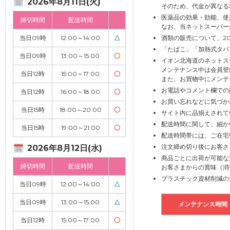
2026年8月11日(火)
そのため、代金が異なる
医薬品の効果・効能、使
締切時間
配送時間
なお、当ネットスーパー
当日09時
12:00～14:00
△
酒類の販売について、2
「たばこ」「加熱式タバ
当日09時
13:00～15:00
〇
イオン北海道のネットス
メンテナンス中は会員登
当日12時
15:00～17:00
〇
また、お買物中にメンテ
お電話やコメント欄での
当日12時
16:00～18:00
〇
お買い忘れなどに気づか
当日15時
18:00～20:00
〇
サイト内に品揃えされて
配送時間に関して、細か
当日15時
19:00～21:00
〇
配送時間帯には、ご在宅
注文締め切り後にお客さ
2026年8月12日(水)
商品ごとに出荷が可能な
締切時間
配送時間
お客さまからの賞味（消
プラスチック資材削減の
当日09時
12:00～14:00
△
当日09時
13:00～15:00
△
メンテナンス時間
当日12時
15:00～17:00
〇