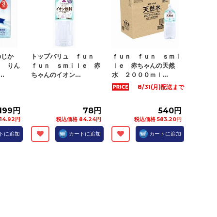
のじか
トップバリュ ｆｕｎ
ｆｕｎ ｆｕｎ ｓｍｉ
ト りん
ｆｕｎ ｓｍｉｌｅ 赤
ｌｅ 赤ちゃんの天然
.
ちゃんのイオン...
水 ２０００ｍｌ...
8/31(月)配送まで
199円
78円
540円
14.92円
税込価格 84.24円
税込価格 583.20円
トに追加
カートに追加
カートに追加