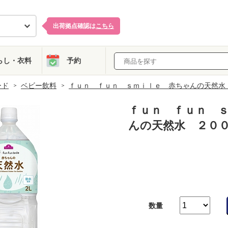
出荷拠点確認は
こちら
らし・衣料
予約
ード
ベビー飲料
ｆｕｎ ｆｕｎ ｓｍｉｌｅ 赤ちゃんの天然水
ｆｕｎ ｆｕｎ 
んの天然水 ２０
数量