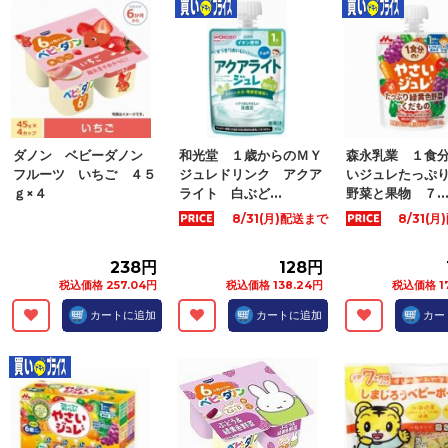
ダノン ベビーダノン
和光堂 １歳からのＭＹ
森永乳業 １食
フルーツ いちご ４５
ジュレドリンク アクア
いジュレたっぷ
ｇ×４
ライト 白ぶど...
野菜と果物 ７..
8/31(月)配送まで
8/31(
238円
128円
税込価格 257.04円
税込価格 138.24円
税込価格 1
カートに追加
カートに追加
カー