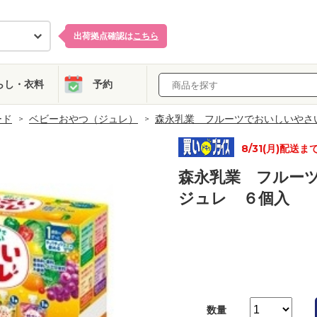
出荷拠点確認は
こちら
らし・衣料
予約
ード
ベビーおやつ（ジュレ）
森永乳業 フルーツでおいしいやさ
8/31(月)配送ま
森永乳業 フルー
ジュレ ６個入
数量