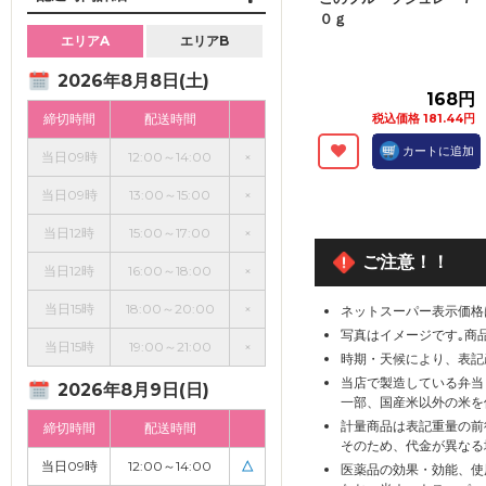
０ｇ
エリアA
エリアB
2026年8月8日(土)
168円
締切時間
配送時間
税込価格 181.44円
カートに追加
当日09時
12:00～14:00
×
当日09時
13:00～15:00
×
当日12時
15:00～17:00
×
ご注意！！
当日12時
16:00～18:00
×
当日15時
18:00～20:00
×
ネットスーパー表示価格
写真はイメージです｡商
当日15時
19:00～21:00
×
時期・天候により、表記
当店で製造している弁当
2026年8月9日(日)
一部、国産米以外の米を
計量商品は表記重量の前
締切時間
配送時間
そのため、代金が異なる
当日09時
12:00～14:00
△
医薬品の効果・効能、使