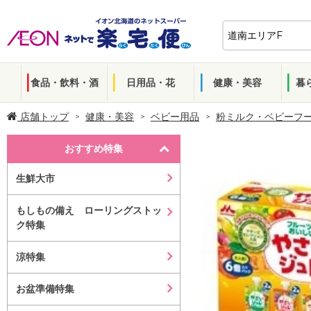
食品・飲料・酒
日用品・花
健康・美容
暮
店舗トップ
健康・美容
ベビー用品
粉ミルク・ベビーフ
おすすめ特集
生鮮大市
もしもの備え ローリングストッ
ク特集
涼特集
お盆準備特集