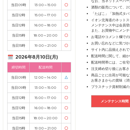
なお、当ネットスーパー
当日09時
13:00～15:00
〇
酒類の販売について、2
「たばこ」「加熱式タバ
当日12時
15:00～17:00
〇
イオン北海道のネットス
当日12時
16:00～18:00
〇
メンテナンス中は会員登
また、お買物中にメンテ
当日15時
18:00～20:00
〇
お電話やコメント欄での
お買い忘れなどに気づか
当日15時
19:00～21:00
〇
サイト内に品揃えされて
配送時間に関して、細か
2026年8月10日(月)
配送時間帯には、ご在宅
締切時間
配送時間
注文締め切り後にお客さ
商品ごとに出荷が可能な
当日09時
12:00～14:00
△
お客さまからの賞味（消
プラスチック資材削減の
当日09時
13:00～15:00
〇
当日12時
15:00～17:00
〇
メンテナンス時間
当日12時
16:00～18:00
〇
当日15時
18:00～20:00
〇
当日15時
19:00～21:00
〇