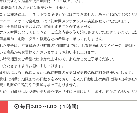
が販売する医薬品の使用期限は「90日以上」です。
0歳未満のお客さまには販売いたしません。
コ」は税法律上、「ネットで楽宅便」では販売できません。あらかじめご了承くだ
ーパー［ネットで楽宅便］は下記時間メンテナンスを実施させていただきます｡
録・会員情報変更およびお買物をすることができません。
ナンス時間になってしまうと、ご注文内容を取り消しさせていただきますので、ご
商品追加・削除・グラム指定などの希望は、承っておりません。
れた場合は、注文締め切り時間の1時間前までに、お買物画面のマイページ 詳細
いる商品からお買物くださいますようお願い申し上げます。
い時間指定のご希望は出来かねますので、あらかじめご了承ください。
いただきますようお願い申し上げます。
ま都合による、配送日または配送時間の変更は変更後の配送料を適用いたします。
賞味（消費）期限までの日数を定めており、定めた日数以上の商品に限り出荷させ
費）期限のご指定やご要望は承っておりません。
ため一部商品はレジ袋やポリ袋を使用せずにお届けいたします。何卒ご了承いただ
毎日0:00～1:00（１時間）