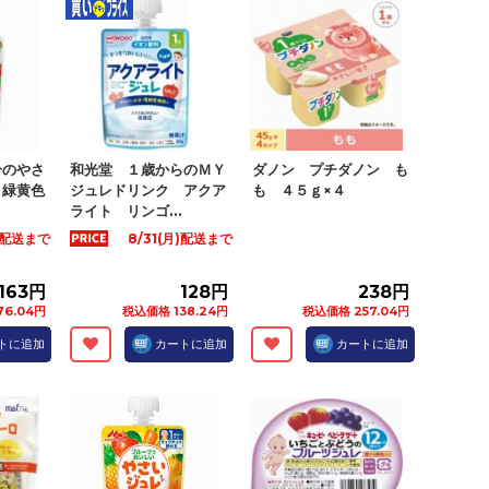
分のやさ
和光堂 １歳からのＭＹ
ダノン プチダノン も
り緑黄色
ジュレドリンク アクア
も ４５ｇ×４
.
ライト リンゴ...
月)配送まで
8/31(月)配送まで
163円
128円
238円
76.04円
税込価格 138.24円
税込価格 257.04円
トに追加
カートに追加
カートに追加