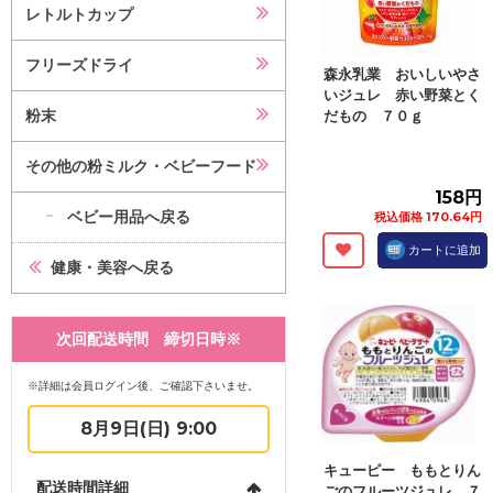
レトルトカップ
フリーズドライ
森永乳業 おいしいやさ
いジュレ 赤い野菜とく
粉末
だもの ７０ｇ
その他の粉ミルク・ベビーフード
158円
ベビー用品へ戻る
税込価格 170.64円
カートに追加
健康・美容へ戻る
次回配送時間 締切日時※
※詳細は会員ログイン後、ご確認下さいませ。
8月9日(日) 9:00
キューピー ももとりん
配送時間詳細
ごのフルーツジュレ ７