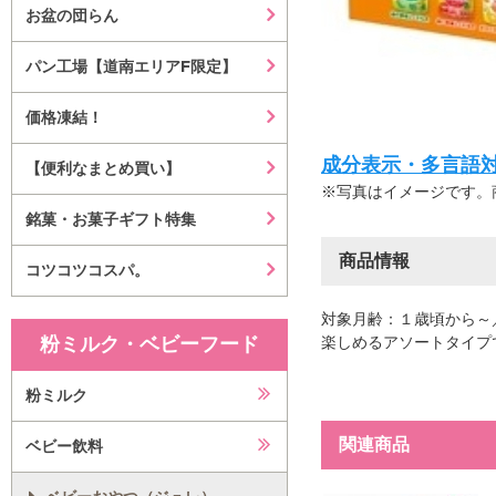
お盆の団らん
パン工場【道南エリアF限定】
価格凍結！
成分表示・多言語対応等はこ
【便利なまとめ買い】
※写真はイメージです。
銘菓・お菓子ギフト特集
商品情報
コツコツコスパ。
対象月齢：１歳頃から～
粉ミルク・ベビーフード
楽しめるアソートタイプ
粉ミルク
関連商品
ベビー飲料