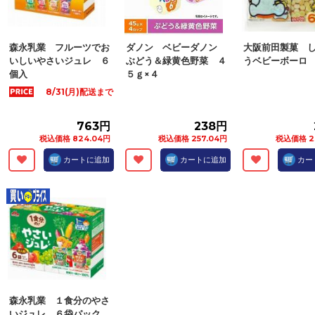
森永乳業 フルーツでお
ダノン ベビーダノン
大阪前田製菓 
いしいやさいジュレ ６
ぶどう＆緑黄色野菜 ４
うベビーボーロ
個入
５ｇ×４
8/31(月)配送まで
763円
238円
税込価格 824.04円
税込価格 257.04円
税込価格 2
カートに追加
カートに追加
カー
森永乳業 １食分のやさ
いジュレ ６袋パック