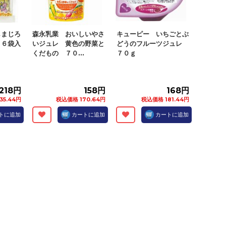
しまじろ
森永乳業 おいしいやさ
キューピー いちごとぶ
 ６袋入
いジュレ 黄色の野菜と
どうのフルーツジュレ
くだもの ７０...
７０ｇ
218円
158円
168円
35.44円
税込価格 170.64円
税込価格 181.44円
トに追加
カートに追加
カートに追加