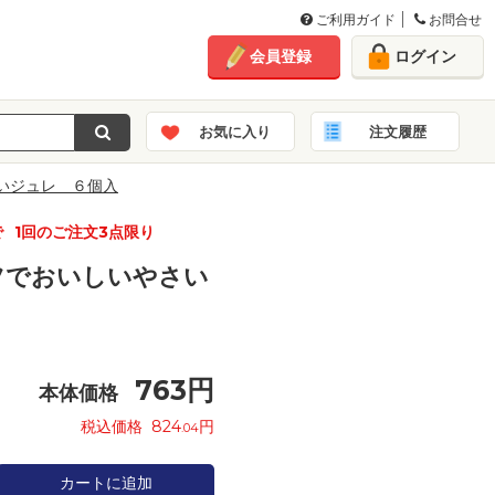
ご利用ガイド
お問合せ
会員登録
ログイン
お気に入り
注文履歴
いジュレ ６個入
で
1回のご注文3点限り
ツでおいしいやさい
763
円
本体価格
税込価格
824
円
.04
カートに追加