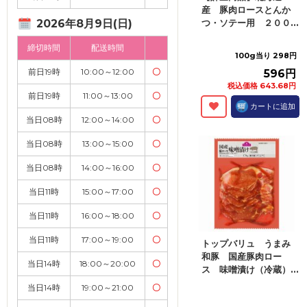
産 豚肉ロースとんか
2026年8月9日(日)
つ・ソテー用 ２００...
締切時間
配送時間
100g当り 298円
前日19時
10:00～12:00
〇
596円
税込価格 643.68円
前日19時
11:00～13:00
〇
カートに追加
当日08時
12:00～14:00
〇
当日08時
13:00～15:00
〇
当日08時
14:00～16:00
〇
当日11時
15:00～17:00
〇
当日11時
16:00～18:00
〇
当日11時
17:00～19:00
〇
トップバリュ うまみ
和豚 国産豚肉ロー
当日14時
18:00～20:00
〇
ス 味噌漬け（冷蔵）...
当日14時
19:00～21:00
〇