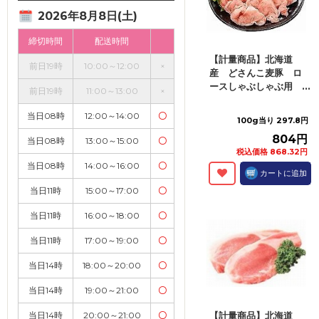
2026年8月8日(土)
締切時間
配送時間
【計量商品】北海道
前日19時
10:00～12:00
×
産 どさんこ麦豚 ロ
ースしゃぶしゃぶ用 ...
前日19時
11:00～13:00
×
当日08時
12:00～14:00
〇
100g当り 297.8円
804円
当日08時
13:00～15:00
〇
税込価格 868.32円
当日08時
14:00～16:00
〇
カートに追加
当日11時
15:00～17:00
〇
当日11時
16:00～18:00
〇
当日11時
17:00～19:00
〇
当日14時
18:00～20:00
〇
当日14時
19:00～21:00
〇
当日14時
20:00～21:00
〇
【計量商品】北海道