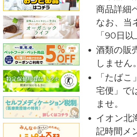
商品詳細
なお、当
「90日
酒類の販
しません
「たばこ
宅便」で
ませ。
イオン北
記時間メ