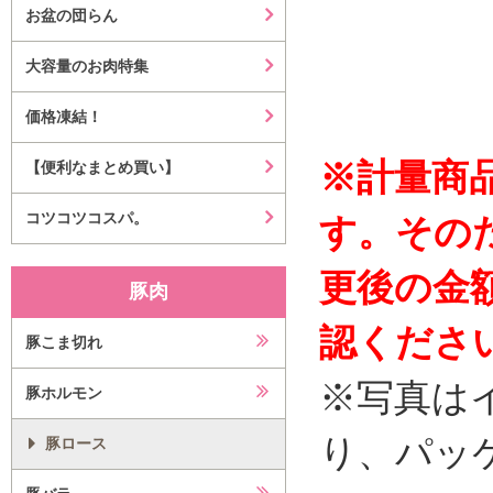
お盆の団らん
大容量のお肉特集
価格凍結！
※計量商
【便利なまとめ買い】
コツコツコスパ。
す。その
更後の金
豚肉
認くださ
豚こま切れ
※写真は
豚ホルモン
り、パッ
豚ロース