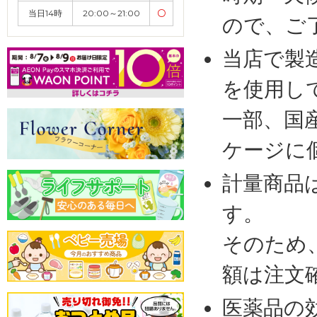
当日14時
20:00～21:00
〇
ので、ご
当店で製
を使用し
一部、国
ケージに
計量商品
す。
そのため
額は注文
医薬品の