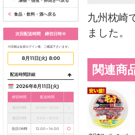
漬物・佃煮・卵焼きへ戻る
九州枕崎
食品・飲料・酒へ戻る
ました。
次回配送時間 締切日時※
※詳細は会員ログイン後、ご確認下さいませ。
8月11日(火) 8:00
関連商
配送時間詳細
2026年8月11日(火)
締切時間
配送時間
前日19時
10:00～12:00
×
前日19時
11:00～13:00
×
当日08時
12:00～14:00
〇