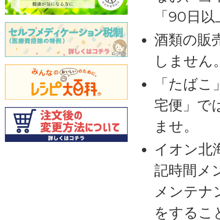
「90日
酒類の販
しません
「たばこ
宅便」で
ませ。
イオン北
記時間メ
メンテナ
をするこ