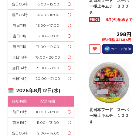
北日本フード スーパ
当日08時
13:00～15:00
〇
ー極上キムチ ３００
ｇ
当日08時
14:00～16:00
〇
9/1(火)配送まで
当日11時
15:00～17:00
〇
298円
当日11時
16:00～18:00
〇
税込価格 321.84円
当日11時
17:00～19:00
〇
カートに追加
当日14時
18:00～20:00
〇
当日14時
19:00～21:00
〇
当日14時
20:00～21:00
〇
2026年8月12日(水)
締切時間
配送時間
北日本フード スーパ
前日19時
10:00～12:00
〇
ー極上キムチ １００
ｇ
前日19時
11:00～13:00
〇
当日08時
12:00～14:00
〇