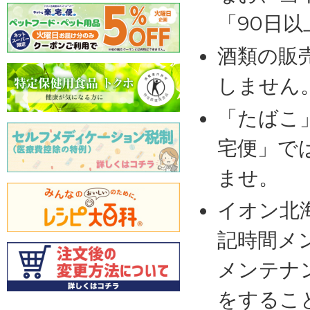
「90日
酒類の販
しません
「たばこ
宅便」で
ませ。
イオン北
記時間メ
メンテナ
をするこ