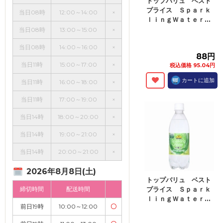
トップバリュ ベスト
プライス Ｓｐａｒｋ
当日08時
12:00～14:00
×
ｌｉｎｇＷａｔｅｒ...
当日08時
13:00～15:00
×
当日08時
14:00～16:00
×
88円
当日11時
15:00～17:00
×
税込価格 95.04円
カートに追加
当日11時
16:00～18:00
×
当日11時
17:00～19:00
×
当日14時
18:00～20:00
×
当日14時
19:00～21:00
×
当日14時
20:00～21:00
×
2026年8月8日(土)
トップバリュ ベスト
締切時間
配送時間
プライス Ｓｐａｒｋ
ｌｉｎｇＷａｔｅｒ...
前日19時
10:00～12:00
〇