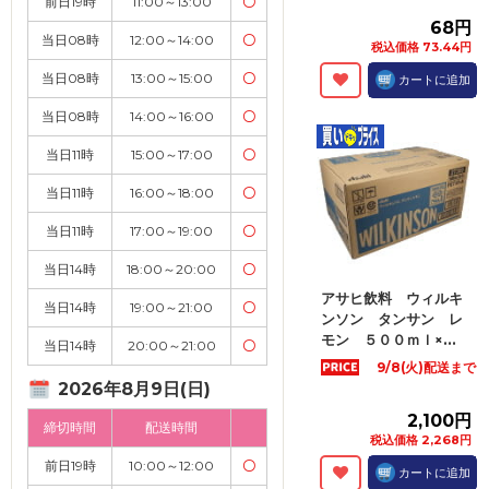
前日19時
11:00～13:00
〇
68円
当日08時
12:00～14:00
〇
税込価格 73.44円
当日08時
13:00～15:00
〇
カートに追加
当日08時
14:00～16:00
〇
当日11時
15:00～17:00
〇
当日11時
16:00～18:00
〇
当日11時
17:00～19:00
〇
当日14時
18:00～20:00
〇
アサヒ飲料 ウィルキ
当日14時
19:00～21:00
〇
ンソン タンサン レ
モン ５００ｍｌ×...
当日14時
20:00～21:00
〇
9/8(火)配送まで
2026年8月9日(日)
2,100円
締切時間
配送時間
税込価格 2,268円
前日19時
10:00～12:00
〇
カートに追加