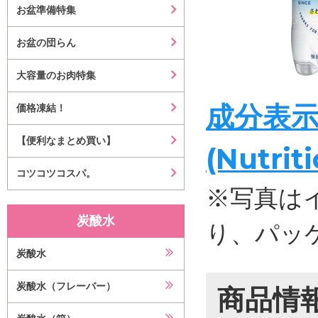
お盆準備特集
お盆の団らん
大容量のお肉特集
成分表
価格凍結！
【便利なまとめ買い】
(Nutrit
コツコツコスパ。
※写真は
炭酸水
り、パッ
炭酸水
炭酸水（フレーバー）
商品情