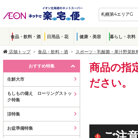
食品・飲料・酒
日用品・花
健康・美容
暮らし・衣料
店舗トップ
食品・飲料・酒
スポーツ・乳酸菌・果汁野菜飲
商品の指
おすすめ特集
生鮮大市
ださい。
もしもの備え ローリングストッ
ク特集
涼特集
お盆準備特集
ご注