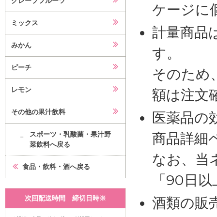
グレープフルーツ
ケージに
ミックス
計量商品
みかん
す。
ピーチ
そのため
レモン
額は注文
その他の果汁飲料
医薬品の
スポーツ・乳酸菌・果汁野
商品詳細
菜飲料へ戻る
なお、当
食品・飲料・酒へ戻る
「90日
次回配送時間 締切日時※
酒類の販