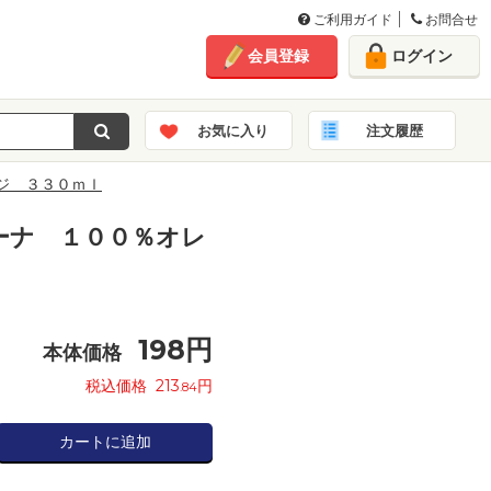
ご利用ガイド
お問合せ
会員登録
ログイン
お気に入り
注文履歴
ジ ３３０ｍｌ
ーナ １００％オレ
198
円
本体価格
税込価格
213
円
.84
カートに追加