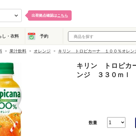
出荷拠点確認は
こちら
らし・衣料
予約
料
果汁飲料
オレンジ
キリン トロピカーナ １００％オレン
キリン トロピカ
ンジ ３３０ｍｌ
数量