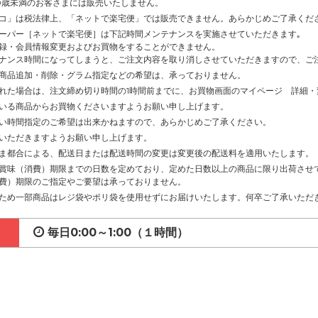
0歳未満のお客さまには販売いたしません。
コ」は税法律上、「ネットで楽宅便」では販売できません。あらかじめご了承くだ
ーパー［ネットで楽宅便］は下記時間メンテナンスを実施させていただきます｡
録・会員情報変更およびお買物をすることができません。
ナンス時間になってしまうと、ご注文内容を取り消しさせていただきますので、ご
商品追加・削除・グラム指定などの希望は、承っておりません。
れた場合は、注文締め切り時間の1時間前までに、お買物画面のマイページ 詳細
いる商品からお買物くださいますようお願い申し上げます。
い時間指定のご希望は出来かねますので、あらかじめご了承ください。
いただきますようお願い申し上げます。
ま都合による、配送日または配送時間の変更は変更後の配送料を適用いたします。
賞味（消費）期限までの日数を定めており、定めた日数以上の商品に限り出荷させ
費）期限のご指定やご要望は承っておりません。
ため一部商品はレジ袋やポリ袋を使用せずにお届けいたします。何卒ご了承いただ
毎日0:00～1:00（１時間）