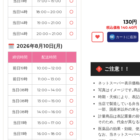
当日11時
17:00～19:00
〇
当日14時
18:00～20:00
〇
130円
当日14時
19:00～21:00
〇
税込価格 140.40円
当日14時
20:00～21:00
〇
カートに追加
2026年8月10日(月)
締切時間
配送時間
前日19時
10:00～12:00
〇
ご注意！！
前日19時
11:00～13:00
〇
ネットスーパー表示価格
当日08時
12:00～14:00
〇
写真はイメージです｡商
時期・天候により、表記
当日08時
13:00～15:00
〇
当店で製造している弁当
一部、国産米以外の米を
当日08時
14:00～16:00
〇
計量商品は表記重量の前
そのため、代金が異なる
当日11時
15:00～17:00
〇
医薬品の効果・効能、使
当日11時
16:00～18:00
〇
なお、当ネットスーパー