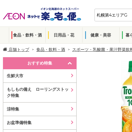
食品・飲料・酒
日用品・花
健康・美容
暮
店舗トップ
食品・飲料・酒
スポーツ・乳酸菌・果汁野菜飲
おすすめ特集
生鮮大市
もしもの備え ローリングストッ
ク特集
涼特集
お盆準備特集