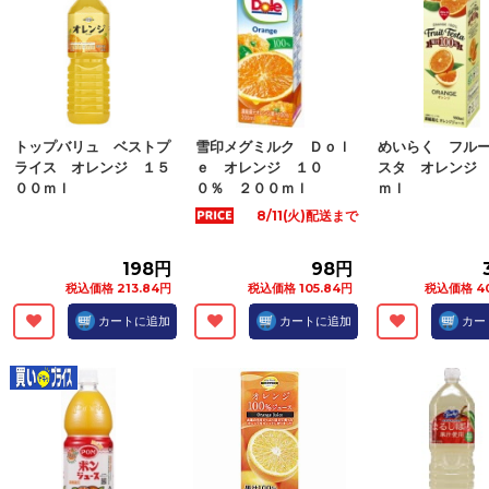
トップバリュ ベストプ
雪印メグミルク Ｄｏｌ
めいらく フル
ライス オレンジ １５
ｅ オレンジ １０
スタ オレンジ
００ｍｌ
０％ ２００ｍｌ
ｍｌ
8/11(火)配送まで
198円
98円
税込価格 213.84円
税込価格 105.84円
税込価格 40
カートに追加
カートに追加
カー