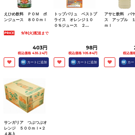
えひめ飲料 ＰＯＭ ポ
トップバリュ ベストプ
アサヒ飲料 バ
ンジュース ８００ｍｌ
ライス オレンジ１０
ス アップル 
０％ジュース ２...
ｍｌ
9/8(火)配送まで
403円
98円
税込価格 435.24円
税込価格 105.84円
税込価格
カートに追加
カートに追加
カー
サンガリア つぶつぶオ
レンジ ５００ｍｌ×２
４本入