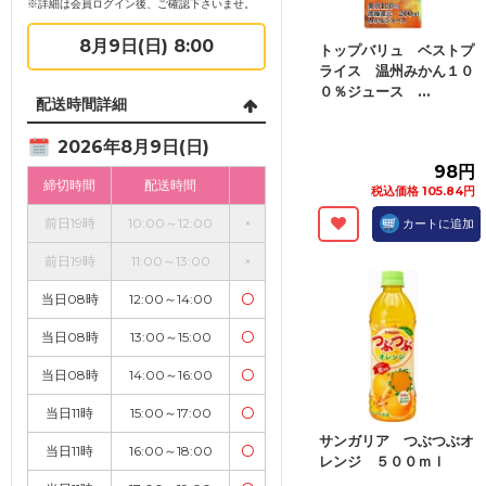
※詳細は会員ログイン後、ご確認下さいませ。
8月9日(日) 8:00
トップバリュ ベストプ
ライス 温州みかん１０
０％ジュース ...
配送時間詳細
2026年8月9日(日)
98円
締切時間
配送時間
税込価格 105.84円
前日19時
10:00～12:00
×
カートに追加
前日19時
11:00～13:00
×
当日08時
12:00～14:00
〇
当日08時
13:00～15:00
〇
当日08時
14:00～16:00
〇
当日11時
15:00～17:00
〇
サンガリア つぶつぶオ
当日11時
16:00～18:00
〇
レンジ ５００ｍｌ