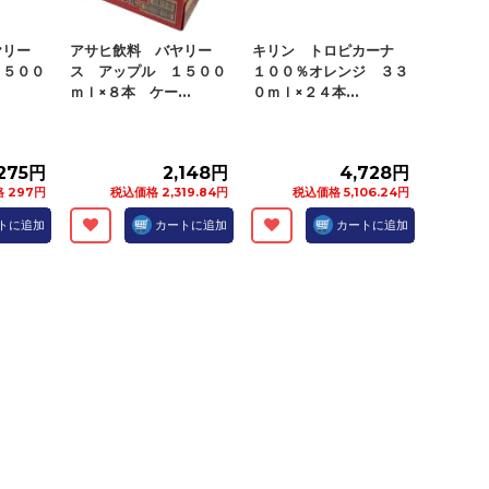
ヤリー
アサヒ飲料 バヤリー
キリン トロピカーナ
１５００
ス アップル １５００
１００％オレンジ ３３
ｍｌ×８本 ケー...
０ｍｌ×２４本...
275円
2,148円
4,728円
 297円
税込価格 2,319.84円
税込価格 5,106.24円
トに追加
カートに追加
カートに追加