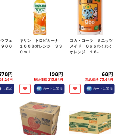
ーツフェ
キリン トロピカーナ
コカ・コーラ ミニッツ
 ９００
１００％オレンジ ３３
メイド Ｑｏｏわくわく
０ｍｌ
オレンジ １６...
378円
198円
68円
8.24円
税込価格 213.84円
税込価格 73.44円
トに追加
カートに追加
カートに追加