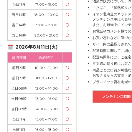
酒類の販売について、2
当日11時
17:00～19:00
〇
「たばこ」「加熱式タバ
イオン北海道のネットス
当日14時
18:00～20:00
〇
メンテナンス中は会員登
また、お買物中にメンテ
当日14時
19:00～21:00
〇
お電話やコメント欄での
当日14時
20:00～21:00
〇
お買い忘れなどに気づか
サイト内に品揃えされて
2026年8月11日(火)
配送時間に関して、細か
配送時間帯には、ご在宅
締切時間
配送時間
注文締め切り後にお客さ
前日19時
10:00～12:00
〇
商品ごとに出荷が可能な
お客さまからの賞味（消
前日19時
11:00～13:00
〇
プラスチック資材削減の
当日08時
12:00～14:00
〇
メンテナンス時間
当日08時
13:00～15:00
〇
当日08時
14:00～16:00
〇
当日11時
15:00～17:00
〇
当日11時
16:00～18:00
〇