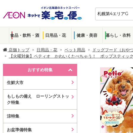
食品・飲料・酒
日用品・花
健康・美容
暮らし・衣料
店舗トップ
日用品・花
ペット用品
ドッグフード（おや
【火曜対象】ペティオ かわいくたべちゃう！ ポップスティッ
おすすめ特集
生鮮大市
もしもの備え ローリングストッ
ク特集
涼特集
お盆準備特集