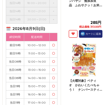
ンハヤシ 無添加良
当日14時
18:00～20:00
×
品 ふわサクッ！お米...
当日14時
19:00～21:00
×
当日14時
20:00～21:00
×
285円
税込価格 313.50円
2026年8月9日(日)
カートに追加
締切時間
配送時間
前日19時
10:00～12:00
〇
前日19時
11:00～13:00
〇
当日08時
12:00～14:00
〇
当日08時
13:00～15:00
〇
当日08時
14:00～16:00
〇
【火曜対象】ペティ
オ かわいくたべちゃ
当日11時
15:00～17:00
〇
う！ ナンバースティ...
当日11時
16:00～18:00
〇
当日11時
17:00～19:00
〇