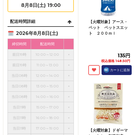
8月8日(土) 19:00
配送時間詳細
【火曜対象】アース・
ペット ペットスエッ
2026年8月8日(土)
ト ２００ｍｌ
締切時間
配送時間
前日19時
10:00～12:00
×
135円
税込価格 148.50円
前日19時
11:00～13:00
×
カートに追加
当日08時
12:00～14:00
×
当日08時
13:00～15:00
×
当日08時
14:00～16:00
×
当日11時
15:00～17:00
×
当日11時
16:00～18:00
×
当日11時
17:00～19:00
×
【火曜対象】ドギーマ