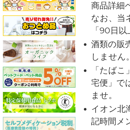
商品詳細
なお、当
「90日
酒類の販
しません
「たばこ
宅便」で
ませ。
イオン北
記時間メ