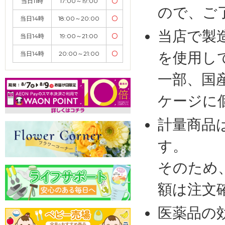
当日11時
17:00～19:00
〇
ので、ご
当日14時
18:00～20:00
〇
当店で製
当日14時
19:00～21:00
〇
を使用し
当日14時
20:00～21:00
〇
一部、国
ケージに
計量商品
す。
そのため
額は注文
医薬品の