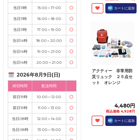
当日11時
15:00～17:00
〇
カートに追加
当日11時
16:00～18:00
〇
当日11時
17:00～19:00
〇
当日14時
18:00～20:00
〇
当日14時
19:00～21:00
〇
当日14時
20:00～21:00
〇
アクティー 非常用防
2026年8月9日(日)
災リュック ２５点セ
ット オレンジ
締切時間
配送時間
前日19時
10:00～12:00
〇
4,480円
前日19時
11:00～13:00
〇
税込価格 4,928円
当日08時
12:00～14:00
〇
カートに追加
当日08時
13:00～15:00
〇