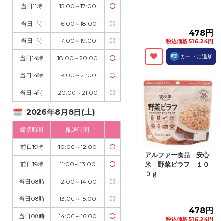
当日11時
15:00～17:00
〇
当日11時
16:00～18:00
〇
478円
当日11時
17:00～19:00
〇
税込価格 516.24円
カートに追加
当日14時
18:00～20:00
〇
当日14時
19:00～21:00
〇
当日14時
20:00～21:00
〇
2026年8月8日(土)
締切時間
配送時間
前日19時
10:00～12:00
〇
アルファー食品 安心
前日19時
11:00～13:00
〇
米 野菜ピラフ １０
０ｇ
当日08時
12:00～14:00
〇
当日08時
13:00～15:00
〇
478円
当日08時
14:00～16:00
〇
税込価格 516.24円