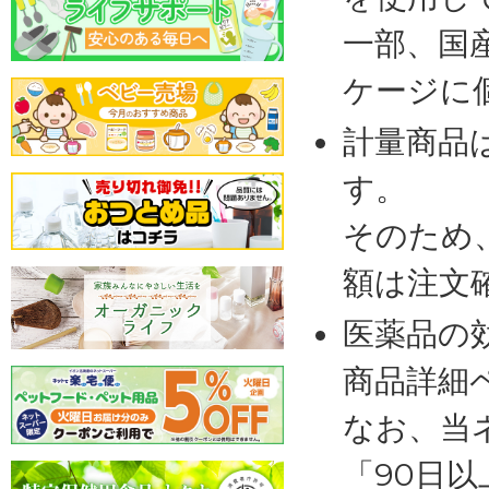
一部、国
ケージに
計量商品
す。
そのため
額は注文
医薬品の
商品詳細
なお、当
「90日