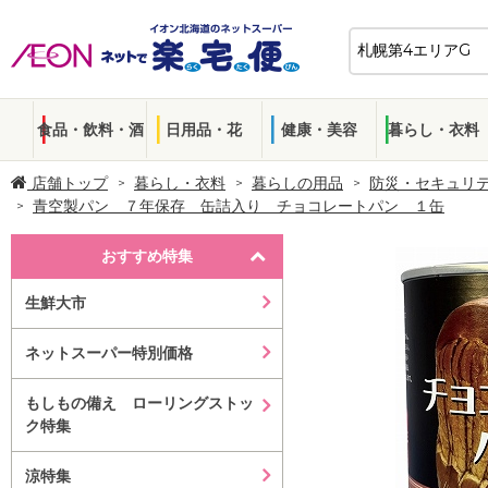
食品・飲料・酒
日用品・花
健康・美容
暮らし・衣料
店舗トップ
暮らし・衣料
暮らしの用品
防災・セキュリ
青空製パン ７年保存 缶詰入り チョコレートパン １缶
おすすめ特集
生鮮大市
ネットスーパー特別価格
もしもの備え ローリングストッ
ク特集
涼特集