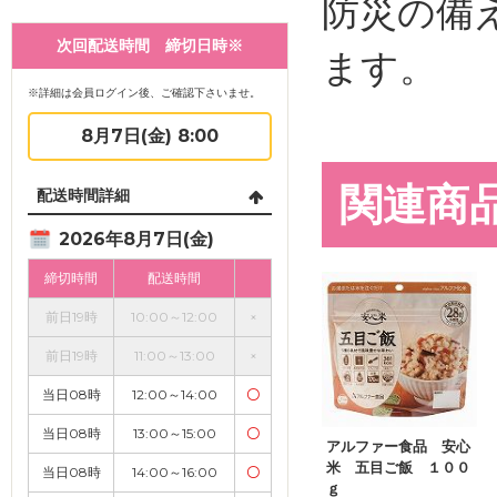
防災の備
次回配送時間 締切日時※
ます。
※詳細は会員ログイン後、ご確認下さいませ。
8月7日(金) 8:00
関連商
配送時間詳細
2026年8月7日(金)
締切時間
配送時間
前日19時
10:00～12:00
×
前日19時
11:00～13:00
×
当日08時
12:00～14:00
〇
当日08時
13:00～15:00
〇
アルファー食品 安心
米 五目ご飯 １００
当日08時
14:00～16:00
〇
ｇ