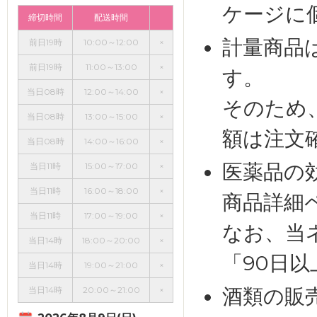
ケージに
締切時間
配送時間
計量商品
前日19時
10:00～12:00
×
前日19時
11:00～13:00
×
す。
当日08時
12:00～14:00
×
そのため
当日08時
13:00～15:00
×
額は注文
当日08時
14:00～16:00
×
医薬品の
当日11時
15:00～17:00
×
当日11時
16:00～18:00
×
商品詳細
当日11時
17:00～19:00
×
なお、当
当日14時
18:00～20:00
×
「90日
当日14時
19:00～21:00
×
酒類の販
当日14時
20:00～21:00
×