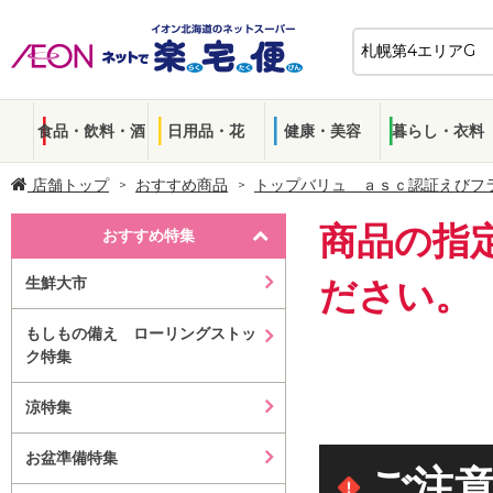
食品・飲料・酒
日用品・花
健康・美容
暮らし・衣料
店舗トップ
おすすめ商品
トップバリュ ａｓｃ認証えびフ
商品の指
おすすめ特集
生鮮大市
ださい。
もしもの備え ローリングストッ
ク特集
涼特集
お盆準備特集
ご注