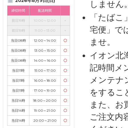
2026年8月9日(日)
しません
締切時間
配送時間
「たばこ
前日19時
10:00～12:00
×
宅便」で
前日19時
11:00～13:00
×
ませ。
当日08時
12:00～14:00
〇
当日08時
13:00～15:00
〇
イオン北
当日08時
14:00～16:00
〇
記時間メ
当日11時
15:00～17:00
〇
メンテナ
当日11時
16:00～18:00
〇
をするこ
当日11時
17:00～19:00
〇
当日14時
18:00～20:00
〇
また、お
当日14時
19:00～21:00
〇
ご注文内
当日14時
20:00～21:00
〇