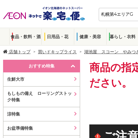
食品・飲料・酒
日用品・花
健康・美容
暮らし・衣料
店舗トップ
買いドキップライス
湖池屋 スコーン やみつ
商品の指
おすすめ特集
生鮮大市
ださい。
もしもの備え ローリングストッ
ク特集
涼特集
お盆準備特集
ご注