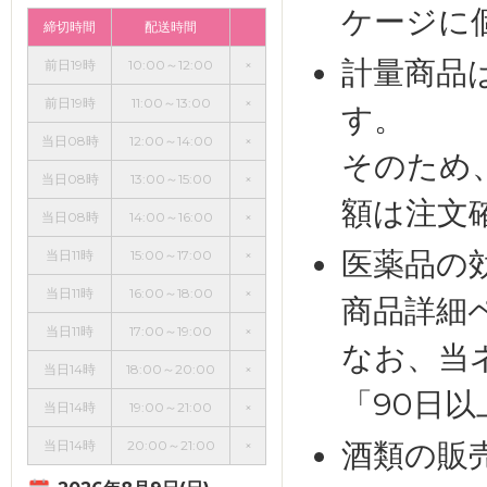
ケージに
締切時間
配送時間
計量商品
前日19時
10:00～12:00
×
前日19時
11:00～13:00
×
す。
当日08時
12:00～14:00
×
そのため
当日08時
13:00～15:00
×
額は注文
当日08時
14:00～16:00
×
医薬品の
当日11時
15:00～17:00
×
当日11時
16:00～18:00
×
商品詳細
当日11時
17:00～19:00
×
なお、当
当日14時
18:00～20:00
×
「90日
当日14時
19:00～21:00
×
酒類の販
当日14時
20:00～21:00
×