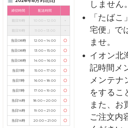
2026年8月9日(日)
しません
締切時間
配送時間
「たばこ
前日19時
10:00～12:00
×
宅便」で
前日19時
11:00～13:00
×
ませ。
当日08時
12:00～14:00
〇
当日08時
13:00～15:00
〇
イオン北
当日08時
14:00～16:00
〇
記時間メ
当日11時
15:00～17:00
〇
メンテナ
当日11時
16:00～18:00
〇
をするこ
当日11時
17:00～19:00
〇
当日14時
18:00～20:00
〇
また、お
当日14時
19:00～21:00
〇
ご注文内
当日14時
20:00～21:00
〇