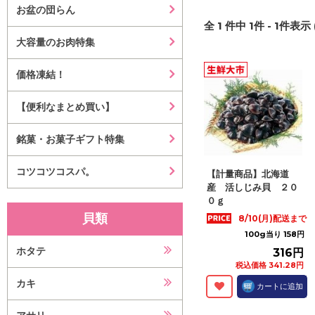
お盆の団らん
全
1
件中
1
件 -
1
件表示 
大容量のお肉特集
価格凍結！
【便利なまとめ買い】
銘菓・お菓子ギフト特集
コツコツコスパ。
【計量商品】北海道
産 活しじみ貝 ２０
０ｇ
貝類
8/10(月)配送まで
100g当り 158円
ホタテ
316円
税込価格 341.28円
カキ
カートに追加