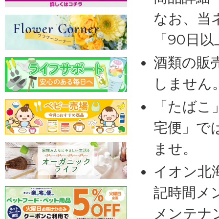
なお、当
「90日
酒類の販
しません
「たばこ
宅便」で
ませ。
イオン北
記時間メ
メンテナ