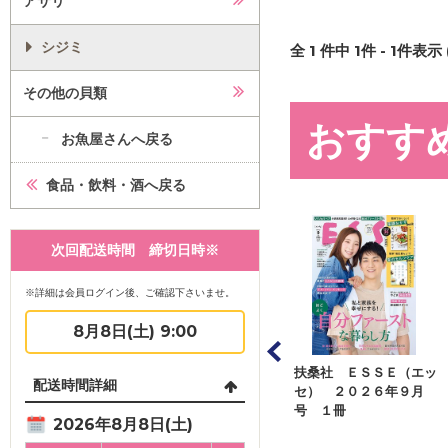
アサリ
シジミ
全
1
件中
1
件 -
1
件表示 
その他の貝類
おすす
お魚屋さんへ戻る
食品・飲料・酒へ戻る
次回配送時間 締切日時※
※詳細は会員ログイン後、ご確認下さいませ。
8月8日(土) 9:00
ンジページ オレン
扶桑社 ＥＳＳＥ（エッ
アシェット・コレクショ
配送時間詳細
ージ ２０２６年８
セ） ２０２６年９月
ンズ・ジャパン くまの
日号 １...
号 １冊
プーさん楽しい...
2026年8月8日(土)