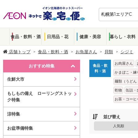
食品・飲料・酒
日用品・花
健康・美容
暮らし・衣料
店舗トップ
食品・飲料・酒
お魚屋さん
貝類
シジミ
お肉屋さん
おすすめ特集
食品・飲
料・酒
かまぼこ・練
生鮮大市
麺類（うどん
乾物
缶詰・
もしもの備え ローリングストッ
お茶・コーヒ
ク特集
涼特集
並び替え
人気順
お盆準備特集