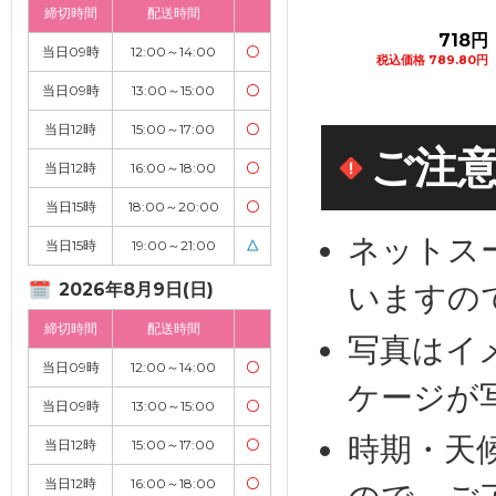
締切時間
配送時間
582円
718円
272
当日09時
12:00～14:00
〇
税込価格 640.20円
税込価格 789.80円
税込価格 299.20
当日09時
13:00～15:00
〇
カートに追加
カートに追加
カートに追
当日12時
15:00～17:00
〇
ご注
当日12時
16:00～18:00
〇
当日15時
18:00～20:00
〇
ネットス
当日15時
19:00～21:00
△
いますの
2026年8月9日(日)
締切時間
配送時間
写真はイ
当日09時
12:00～14:00
〇
ケージが
当日09時
13:00～15:00
〇
時期・天
当日12時
15:00～17:00
〇
当日12時
16:00～18:00
〇