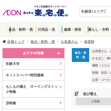
食品・飲料・酒
日用品・花
健康・美容
暮らし・衣料
店舗トップ
食品・飲料・酒
お魚屋さん
海藻類
お肉屋さん
おすすめ特集
食品・飲
料・酒
かまぼこ・練
生鮮大市
麺類（うどん
乾物
缶詰・
ネットスーパー特別価格
お茶・コーヒ
もしもの備え ローリングストッ
ク特集
並び替え
人気順
涼特集