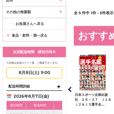
昆布
その他の海藻類
全
5
件中
1
件 -
5
件表示 
お魚屋さんへ戻る
おすす
食品・飲料・酒へ戻る
次回配送時間 締切日時※
※詳細は会員ログイン後、ご確認下さいませ。
8月8日(土) 9:00
配送時間詳細
ェット・コレクショ
日本スポーツ企画出版
日本スポーツ企画出版
2026年8月7日(金)
・ジャパン くまの
社 ２６－２７ Ｊ１＆
社 ２６－２７ Ｊ１＆
ん楽しい...
Ｊ２＆Ｊ３選手名...
Ｊ２＆Ｊ ハンデ...
締切時間
配送時間