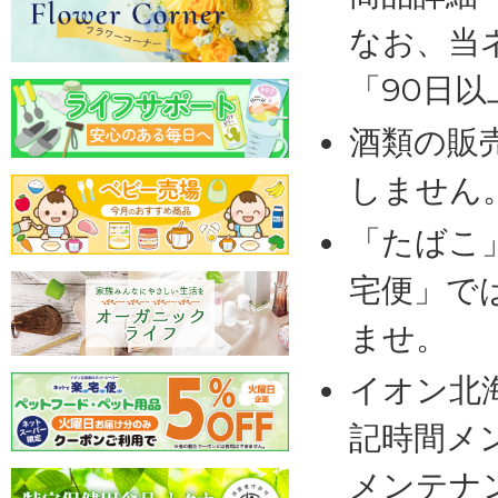
なお、当
「90日
酒類の販
しません
「たばこ
宅便」で
ませ。
イオン北
記時間メ
メンテナ