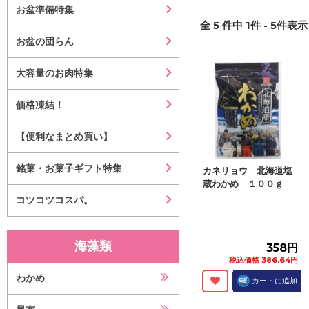
お盆準備特集
全
5
件中
1
件 -
5
件表示 
お盆の団らん
大容量のお肉特集
価格凍結！
【便利なまとめ買い】
銘菓・お菓子ギフト特集
カネリョウ 北海道塩
蔵わかめ １００ｇ
コツコツコスパ。
海藻類
358円
税込価格 386.64円
わかめ
カートに追加