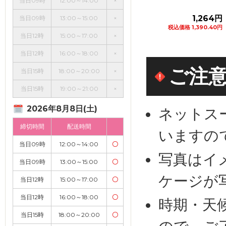
当日09時
12:00～14:00
×
272円
1,264円
1,073
当日09時
13:00～15:00
×
税込価格 299.20円
税込価格 1,390.40円
税込価格 1,180.30
当日12時
15:00～17:00
×
カートに追加
カートに追加
カートに追
当日12時
16:00～18:00
×
ご注
当日15時
18:00～20:00
×
当日15時
19:00～21:00
×
2026年8月8日(土)
ネットス
締切時間
配送時間
いますの
当日09時
12:00～14:00
〇
写真はイ
当日09時
13:00～15:00
〇
ケージが
当日12時
15:00～17:00
〇
当日12時
16:00～18:00
〇
時期・天
当日15時
18:00～20:00
〇