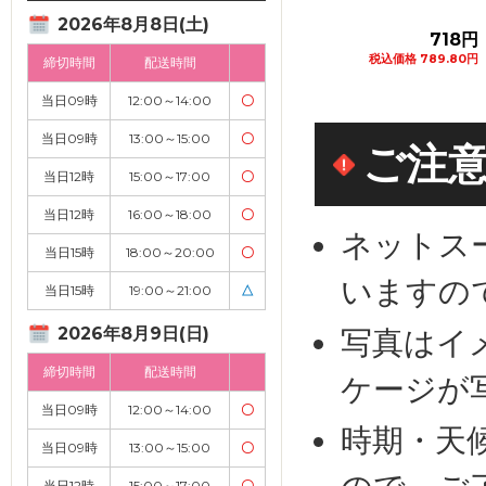
2026年8月8日(土)
582円
582円
718円
格 640.20円
税込価格 640.20円
税込価格 789.80円
締切時間
配送時間
カートに追加
カートに追加
カートに追加
当日09時
12:00～14:00
〇
当日09時
13:00～15:00
〇
ご注
当日12時
15:00～17:00
〇
当日12時
16:00～18:00
〇
ネットス
当日15時
18:00～20:00
〇
いますの
当日15時
19:00～21:00
△
2026年8月9日(日)
写真はイ
締切時間
配送時間
ケージが
当日09時
12:00～14:00
〇
時期・天
当日09時
13:00～15:00
〇
当日12時
15:00～17:00
〇