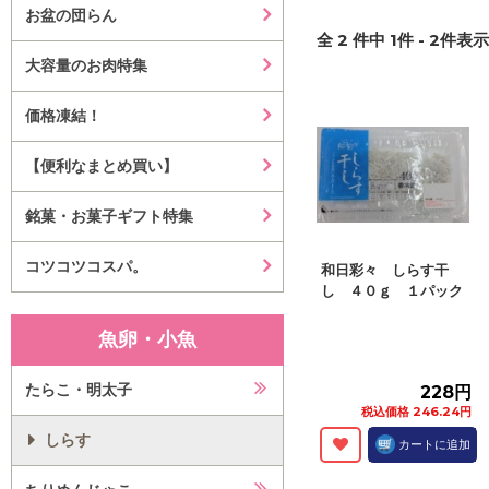
お盆の団らん
全
2
件中
1
件 -
2
件表示 
大容量のお肉特集
価格凍結！
【便利なまとめ買い】
銘菓・お菓子ギフト特集
コツコツコスパ。
和日彩々 しらす干
し ４０ｇ １パック
魚卵・小魚
たらこ・明太子
228円
税込価格 246.24円
しらす
カートに追加