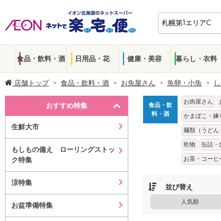
食品・飲料・酒
日用品・花
健康・美容
暮らし・衣料
店舗トップ
食品・飲料・酒
お魚屋さん
魚卵・小魚
し
お肉屋さん
おすすめ特集
食品・飲
料・酒
かまぼこ・練
生鮮大市
麺類（うどん
乾物
缶詰・
もしもの備え ローリングストッ
お茶・コーヒ
ク特集
涼特集
並び替え
人気順
お盆準備特集