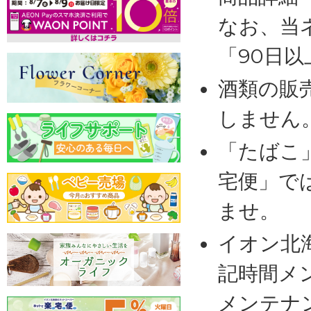
なお、当
「90日
酒類の販
しません
「たばこ
宅便」で
ませ。
イオン北
記時間メ
メンテナ