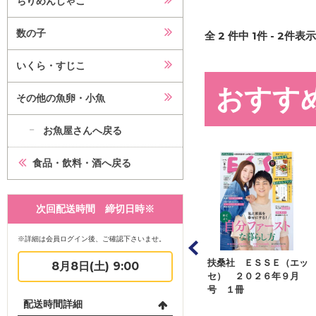
ちりめんじゃこ
数の子
全
2
件中
1
件 -
2
件表示 
いくら・すじこ
おすす
その他の魚卵・小魚
お魚屋さんへ戻る
食品・飲料・酒へ戻る
次回配送時間 締切日時※
※詳細は会員ログイン後、ご確認下さいませ。
ス通信社 月
オレンジページ オレン
扶桑社 ＥＳＳＥ（エッ
8月8日(土) 9:00
ド北海道版
ジページ ２０２６年８
セ） ２０２６年９月
月...
月１７日号 １...
号 １冊
配送時間詳細