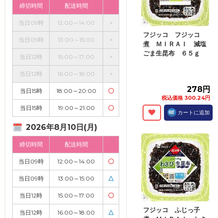
締切時間
配送時間
当日09時
12:00～14:00
×
フジッコ フジッコ
当日09時
13:00～15:00
×
煮 ＭＩＲＡＩ 減塩
ごま生昆布 ６５ｇ
当日12時
15:00～17:00
×
当日12時
16:00～18:00
×
278円
当日15時
18:00～20:00
〇
税込価格 300.24円
当日15時
19:00～21:00
〇
カートに追加
2026年8月10日(月)
締切時間
配送時間
当日09時
12:00～14:00
〇
当日09時
13:00～15:00
△
当日12時
15:00～17:00
〇
フジッコ ふじっ子
当日12時
16:00～18:00
△