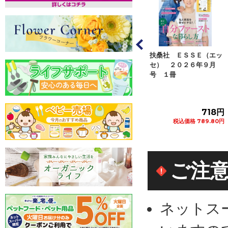
ュース通信社 月
オレンジページ オレン
扶桑社 ＥＳＳＥ（エッ
ガイド北海道版
ジページ ２０２６年８
セ） ２０２６年９月
年９月...
月１７日号 １...
号 １冊
582円
582円
718円
税込価格 640.20円
税込価格 640.20円
税込価格 789.80円
カートに追加
カートに追加
カートに追加
ご注
ネットス