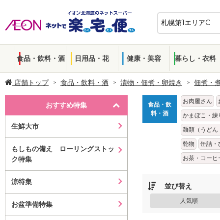
食品・飲料・酒
日用品・花
健康・美容
暮らし・衣料
店舗トップ
食品・飲料・酒
漬物・佃煮・卵焼き
佃煮・
お肉屋さん
おすすめ特集
食品・飲
料・酒
かまぼこ・練
生鮮大市
麺類（うどん
乾物
缶詰・
もしもの備え ローリングストッ
お茶・コーヒ
ク特集
涼特集
並び替え
人気順
お盆準備特集