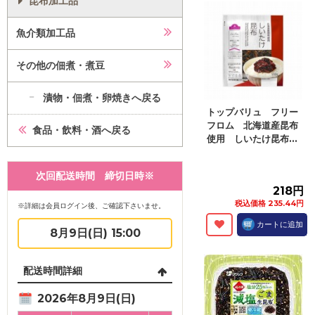
昆布加工品
魚介類加工品
その他の佃煮・煮豆
漬物・佃煮・卵焼きへ戻る
トップバリュ フリー
フロム 北海道産昆布
食品・飲料・酒へ戻る
使用 しいたけ昆布...
次回配送時間 締切日時※
218円
税込価格 235.44円
※詳細は会員ログイン後、ご確認下さいませ。
カートに追加
8月9日(日) 15:00
配送時間詳細
2026年8月9日(日)