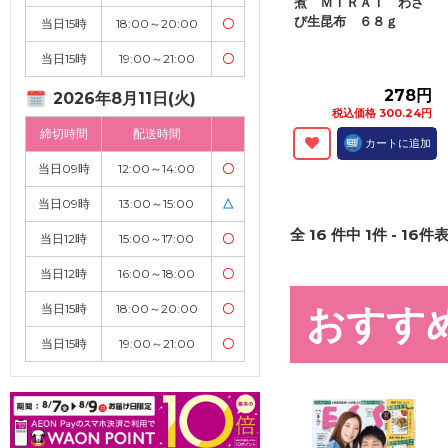
煮 ＭＩＲＡＩ わさ
び生昆布 ６８ｇ
当日15時
18:00～20:00
〇
当日15時
19:00～21:00
〇
278円
2026年8月11日(火)
税込価格 300.24円
締切時間
配送時間
カートに追加
当日09時
12:00～14:00
〇
当日09時
13:00～15:00
△
全
16
件中
1
件 -
16
件表
当日12時
15:00～17:00
〇
当日12時
16:00～18:00
〇
当日15時
18:00～20:00
〇
おすす
当日15時
19:00～21:00
〇