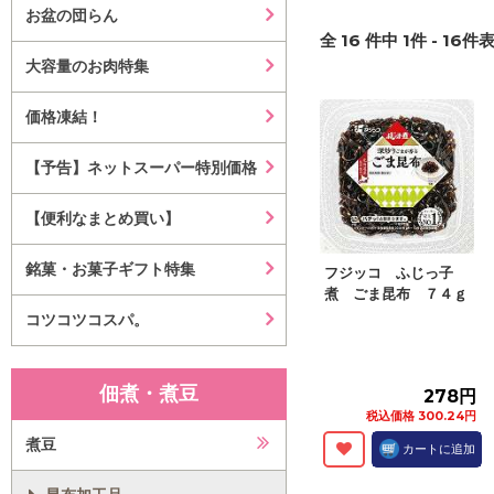
お盆の団らん
全
16
件中
1
件 -
16
件表
大容量のお肉特集
価格凍結！
【予告】ネットスーパー特別価格
【便利なまとめ買い】
銘菓・お菓子ギフト特集
フジッコ ふじっ子
煮 ごま昆布 ７４ｇ
コツコツコスパ。
佃煮・煮豆
278円
税込価格 300.24円
煮豆
カートに追加