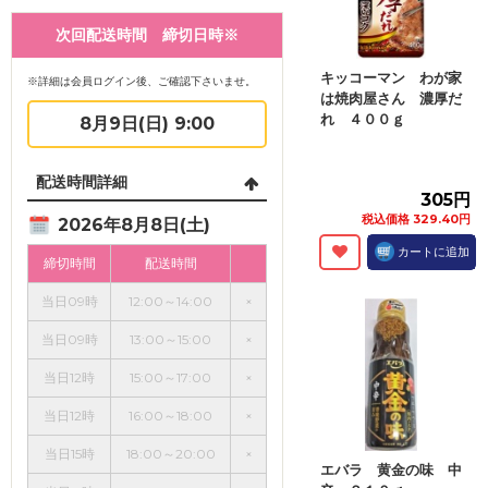
次回配送時間 締切日時※
キッコーマン わが家
※詳細は会員ログイン後、ご確認下さいませ。
は焼肉屋さん 濃厚だ
れ ４００ｇ
8月9日(日) 9:00
配送時間詳細
305円
税込価格 329.40円
2026年8月8日(土)
カートに追加
締切時間
配送時間
当日09時
12:00～14:00
×
当日09時
13:00～15:00
×
当日12時
15:00～17:00
×
当日12時
16:00～18:00
×
当日15時
18:00～20:00
×
エバラ 黄金の味 中