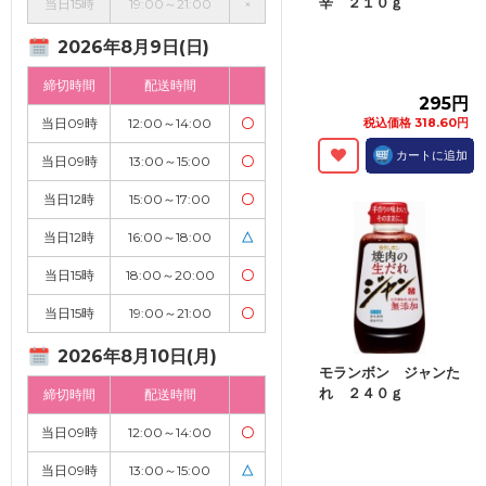
辛 ２１０ｇ
当日15時
19:00～21:00
×
2026年8月9日(日)
締切時間
配送時間
295円
当日09時
12:00～14:00
〇
税込価格 318.60円
カートに追加
当日09時
13:00～15:00
〇
当日12時
15:00～17:00
〇
当日12時
16:00～18:00
△
当日15時
18:00～20:00
〇
当日15時
19:00～21:00
〇
2026年8月10日(月)
モランボン ジャンた
れ ２４０ｇ
締切時間
配送時間
当日09時
12:00～14:00
〇
当日09時
13:00～15:00
△