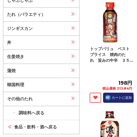
しゃぶしゃぶ
たれ（バラエティ）
ジンギスカン
丼
トップバリュ ベスト
プライス 焼肉のた
生姜焼き
れ 旨みの中辛 ３５...
蒲焼
198円
韓国料理
税込価格 213.84円
カートに追加
その他のたれ
調味料へ戻る
食品・飲料・酒へ戻る