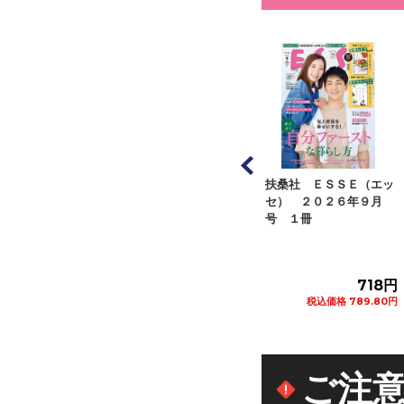
ジページ オレン
扶桑社 ＥＳＳＥ（エッ
アシェット・コレクショ
ジ ２０２６年８
セ） ２０２６年９月
ンズ・ジャパン くまの
号 １...
号 １冊
プーさん楽しい...
582円
718円
272円
税込価格 640.20円
税込価格 789.80円
税込価格 299.20円
カートに追加
カートに追加
カートに追加
ご注