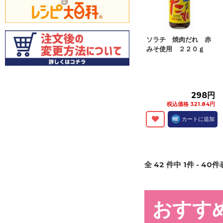
ソラチ 焼肉だれ 赤
みそ使用 ２２０ｇ
298円
税込価格 321.84円
カートに追加
全
42
件中
1
件 -
40
件表
おすす