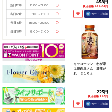
458円
当日12時
15:00～17:00
〇
税込価格 494.64円
当日12時
16:00～18:00
〇
カートに追加
当日15時
18:00～20:00
〇
当日15時
19:00～21:00
〇
キッコーマン わが家
は焼肉屋さん 濃厚だ
れ ２１０ｇ
225円
税込価格 243円
カートに追加