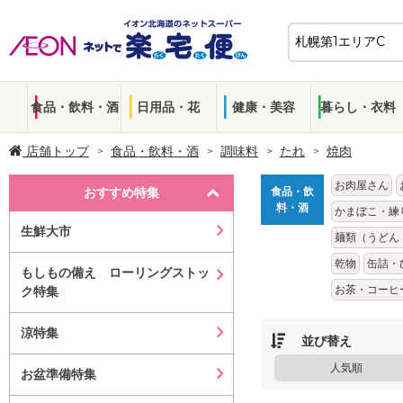
食品・飲料・酒
日用品・花
健康・美容
暮らし・衣料
店舗トップ
食品・飲料・酒
調味料
たれ
焼肉
お肉屋さん
おすすめ特集
食品・飲
料・酒
かまぼこ・練
生鮮大市
麺類（うどん
乾物
缶詰・
もしもの備え ローリングストッ
お茶・コーヒ
ク特集
涼特集
並び替え
人気順
お盆準備特集