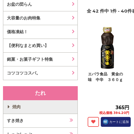
お盆の団らん
全
42
件中
1
件 -
40
件表
大容量のお肉特集
価格凍結！
【便利なまとめ買い】
銘菓・お菓子ギフト特集
コツコツコスパ。
エバラ食品 黄金の
味 中辛 ３６０ｇ
たれ
焼肉
365円
税込価格 394.20円
すき焼き
カートに追加