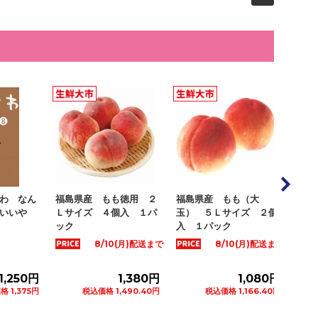
わ なん
福島県産 もも徳用 ２
福島県産 もも（大
山梨
いいや
Ｌサイズ ４個入 １パ
玉） ５Ｌサイズ ２個
居の
ック
入 １パック
２個
8/10(月)配送まで
8/10(月)配送まで
1,250円
1,380円
1,080円
 1,375円
税込価格 1,490.40円
税込価格 1,166.40円
ートに追加
カートに追加
カートに追加