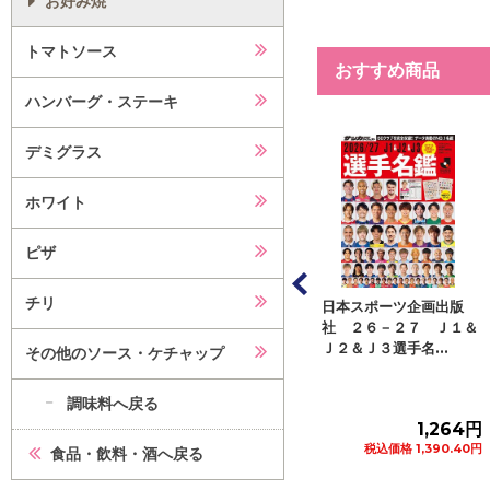
お好み焼
トマトソース
おすすめ商品
ハンバーグ・ステーキ
デミグラス
ホワイト
ピザ
チリ
 ＥＳＳＥ（エッ
アシェット・コレクショ
日本スポーツ企画出版
２０２６年９月
ンズ・ジャパン くまの
社 ２６－２７ Ｊ１＆
冊
プーさん楽しい...
Ｊ２＆Ｊ３選手名...
その他のソース・ケチャップ
調味料へ戻る
718円
272円
1,264円
税込価格 789.80円
税込価格 299.20円
税込価格 1,390.40円
食品・飲料・酒へ戻る
カートに追加
カートに追加
カートに追加