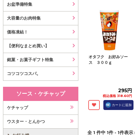
お盆準備特集
大容量のお肉特集
価格凍結！
【便利なまとめ買い】
オタフク お好みソー
銘菓・お菓子ギフト特集
ス ３００ｇ
コツコツコスパ。
295円
ソース・ケチャップ
税込価格 318.60円
カートに追加
ケチャップ
ウスター・とんかつ
全
1
件中
1
件 -
1
件表示 