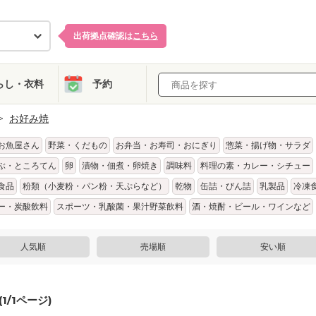
出荷拠点確認は
こちら
らし・衣料
予約
お好み焼
お魚屋さん
野菜・くだもの
お弁当・お寿司・おにぎり
惣菜・揚げ物・サラダ
ぶ・ところてん
卵
漬物・佃煮・卵焼き
調味料
料理の素・カレー・シチュー
食品
粉類（小麦粉・パン粉・天ぷらなど）
乾物
缶詰・びん詰
乳製品
冷凍
ー・炭酸飲料
スポーツ・乳酸菌・果汁野菜飲料
酒・焼酎・ビール・ワインなど
人気順
売場順
安い順
(
1
/
1
ページ)