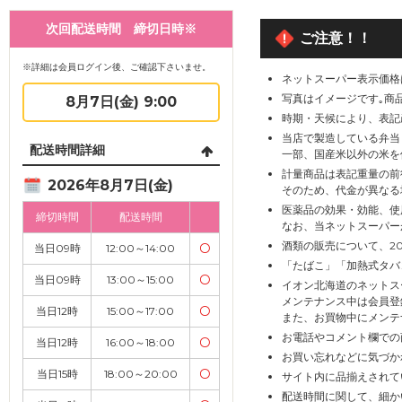
次回配送時間 締切日時※
ご注意！！
※詳細は会員ログイン後、ご確認下さいませ。
ネットスーパー表示価格
写真はイメージです｡商
8月7日(金) 9:00
時期・天候により、表記
当店で製造している弁当
配送時間詳細
一部、国産米以外の米を
計量商品は表記重量の前
2026年8月7日(金)
そのため、代金が異なる
医薬品の効果・効能、使
締切時間
配送時間
なお、当ネットスーパー
酒類の販売について、2
当日09時
12:00～14:00
〇
「たばこ」「加熱式タバ
当日09時
13:00～15:00
〇
イオン北海道のネットス
メンテナンス中は会員登
当日12時
15:00～17:00
〇
また、お買物中にメンテ
お電話やコメント欄での
当日12時
16:00～18:00
〇
お買い忘れなどに気づか
当日15時
18:00～20:00
〇
サイト内に品揃えされて
配送時間に関して、細か