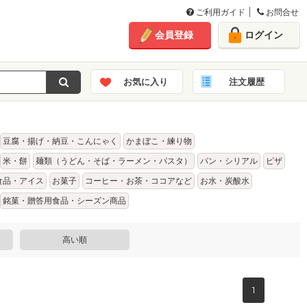
ご利用ガイド
お問合せ
会員登録
ログイン
お気に入り
注文履歴
豆腐・揚げ・納豆・こんにゃく
かまぼこ・練り物
米・餅
麺類（うどん・そば・ラーメン・パスタ）
パン・シリアル
ピザ
食品・アイス
お菓子
コーヒー・お茶・ココアなど
お水・炭酸水
銘菓・贈答用食品・シーズン商品
高い順
1