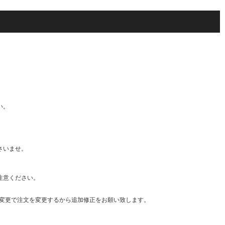
い。
さいませ。
注意ください。
・変更で注文を変更するから追加修正をお願い致します。