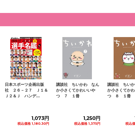
日本スポーツ企画出版
講談社 ちいかわ なん
講談社 ちいか
社 ２６－２７ Ｊ１＆
か小さくてかわいいや
か小さくてかわ
Ｊ２＆Ｊ ハンデ...
つ ７ １冊
つ ８ １冊
1,073円
1,250円
税込価格 1,180.30円
税込価格 1,375円
税込価格
カートに追加
カートに追加
カ