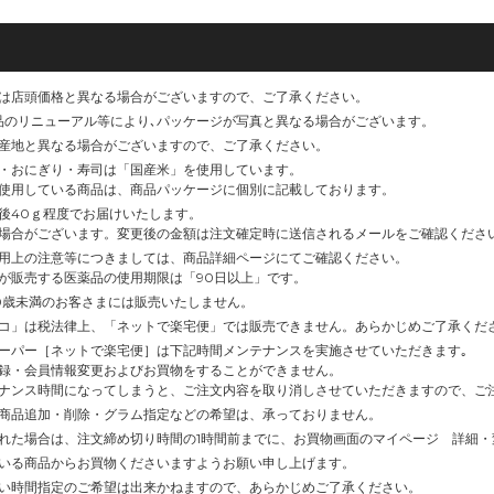
は店頭価格と異なる場合がございますので、ご了承ください。
品のリニューアル等により､パッケージが写真と異なる場合がございます。
産地と異なる場合がございますので、ご了承ください。
・おにぎり・寿司は「国産米」を使用しています。
使用している商品は、商品パッケージに個別に記載しております。
後40ｇ程度でお届けいたします。
場合がございます。変更後の金額は注文確定時に送信されるメールをご確認くださ
用上の注意等につきましては、商品詳細ページにてご確認ください。
が販売する医薬品の使用期限は「90日以上」です。
0歳未満のお客さまには販売いたしません。
コ」は税法律上、「ネットで楽宅便」では販売できません。あらかじめご了承くだ
ーパー［ネットで楽宅便］は下記時間メンテナンスを実施させていただきます｡
録・会員情報変更およびお買物をすることができません。
ナンス時間になってしまうと、ご注文内容を取り消しさせていただきますので、ご
商品追加・削除・グラム指定などの希望は、承っておりません。
れた場合は、注文締め切り時間の1時間前までに、お買物画面のマイページ 詳細
いる商品からお買物くださいますようお願い申し上げます。
い時間指定のご希望は出来かねますので、あらかじめご了承ください。