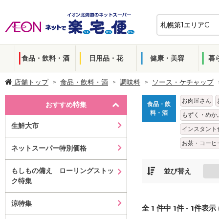
食品・飲料・酒
日用品・花
健康・美容
暮
店舗トップ
食品・飲料・酒
調味料
ソース・ケチャップ
お肉屋さん
おすすめ特集
食品・飲
料・酒
もずく・めか
生鮮大市
インスタント
お茶・コーヒ
ネットスーパー特別価格
もしもの備え ローリングストッ
並び替え
ク特集
涼特集
全
1
件中
1
件 -
1
件表示 